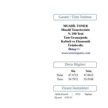
Garanti / Ürün Teslimat
MUADİL TONER
Muadil Tonerlerimiz
% 100 Yeni
Tam Gramajında
Kaliteli ve Ekonomik
Ürünlerdir.
Detay>>
www
.
toner
siparis
.
com
Döviz Bilgileri
Alış
Satış
Dolar
47.4723
47.6625
Euro
54.7972
55.0168
Ziyaret İstatistikleri
Aylık Ziyaret : 4723
Toplam
Ziyaret : 678755