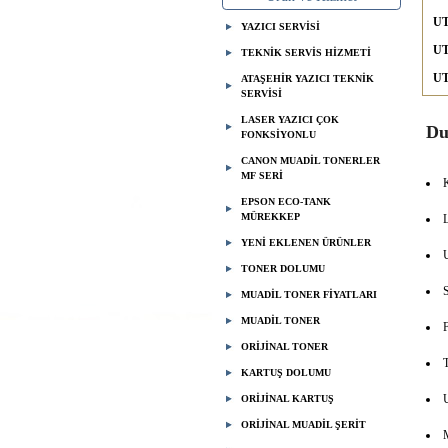
UT
YAZICI SERVİSİ
UT
TEKNİK SERVİS HİZMETİ
UT
ATAŞEHİR YAZICI TEKNİK
SERVİSİ
LASER YAZICI ÇOK
Du
FONKSİYONLU
CANON MUADİL TONERLER
MF SERİ
EPSON ECO-TANK
MÜREKKEP
YENİ EKLENEN ÜRÜNLER
TONER DOLUMU
MUADİL TONER FİYATLARI
MUADİL TONER
ORİJİNAL TONER
KARTUŞ DOLUMU
ORİJİNAL KARTUŞ
ORİJİNAL MUADİL ŞERİT