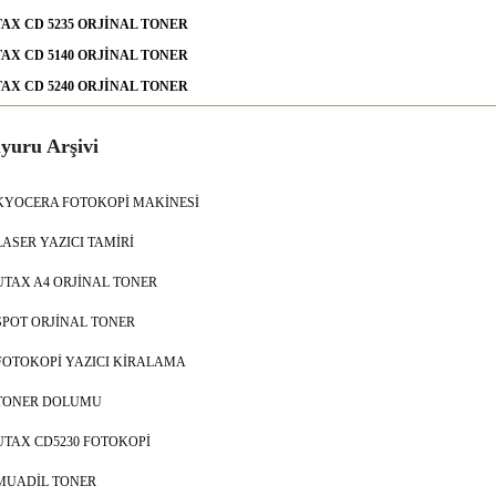
AX CD 5235 ORJİNAL TONER
AX CD 5140 ORJİNAL TONER
AX CD 5240 ORJİNAL TONER
yuru Arşivi
KYOCERA FOTOKOPİ MAKİNESİ
LASER YAZICI TAMİRİ
UTAX A4 ORJİNAL TONER
SPOT ORJİNAL TONER
FOTOKOPİ YAZICI KİRALAMA
TONER DOLUMU
UTAX CD5230 FOTOKOPİ
MUADİL TONER