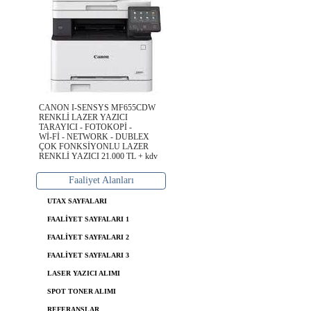
CANON I-SENSYS MF655CDW
RENKLİ LAZER YAZICI
TARAYICI - FOTOKOPİ -
Wİ-Fİ - NETWORK - DUBLEX
ÇOK FONKSİYONLU LAZER
RENKLİ YAZICI 21.000 TL + kdv
Faaliyet Alanları
UTAX SAYFALARI
FAALİYET SAYFALARI 1
FAALİYET SAYFALARI 2
FAALİYET SAYFALARI 3
LASER YAZICI ALIMI
SPOT TONER ALIMI
REFERANSLAR