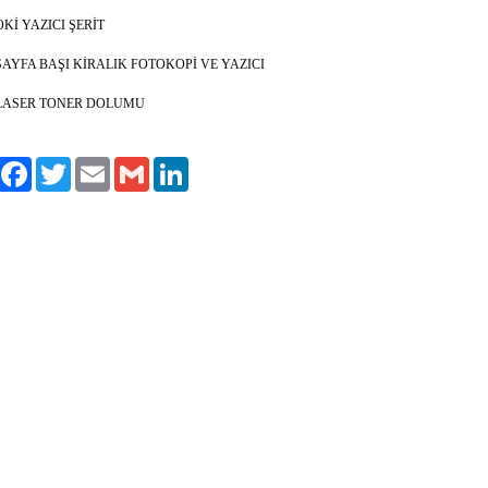
OKİ YAZICI ŞERİT
SAYFA BAŞI KİRALIK FOTOKOPİ VE YAZICI
LASER TONER DOLUMU
aylaş
Facebook
Twitter
Email
Gmail
LinkedIn