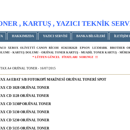
ONER , KARTUŞ , YAZICI TEKNİK SERV
FA
HAKKIMIZDA
YAZICI SERVİSİ
BANKA BİLGİLERİ
İLETİŞİM 
ACO XEROX OLİVETTİ CANON RİCOH 05363382628 EPSON LEXMARK BROTHER 
DOLUMU - KARTUŞ DOLUMU - ORJİNAL TONER KARTUŞ - MUADİL TONER KARTUŞ - MÜREK
* LÜTFEN GÜNCEL FİYATLARI SORUNUZ !!!
TAX A4 ORJİNAL TONER - 16/07/2015
AX A4 EBAT S/B FOTOKOPİ MAKİNESİ ORJİNAL TONERİ SPOT
AX CD 1028 ORJİNAL TONER
AX CD 1128 ORJİNAL TONER
AX CD 5130P ORJİNAL TONER
AX CD 5130 ORJİNAL TONER
AX CD 5230 ORJİNAL TONER
AX CD 5135 ORJİNAL TONER