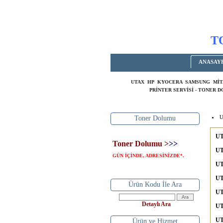
T
ANASAY
UTAX HP KYOCERA SAMSUNG MİT
PRİNTER SERVİSİ - TONER 
U
Toner Dolumu
UT
Toner Dolumu >
>>
UT
GÜN İÇİNDE, ADRESİNİZDE
.
*
UT
UT
Ürün Kodu İle Ara
UT
Detaylı Ara
UT
UT
Ürün ve Hizmet