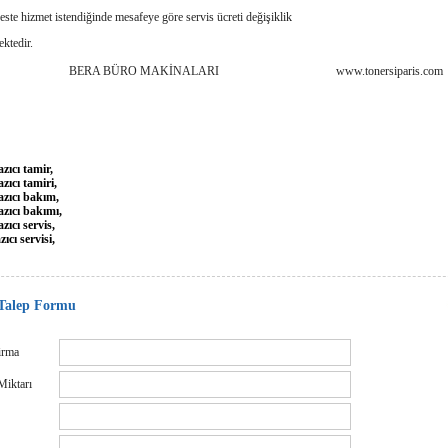
este hizmet istendiğinde mesafeye göre servis ücreti değişiklik
mektedir.
A BÜRO MAKİNALARI www.tonersiparis.co
azıcı tamir,
azıcı tamiri,
azıcı bakım,
azıcı bakımı,
zıcı servis,
zıcı
servisi,
Talep Formu
irma
Miktarı