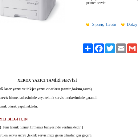
printer servisi
Sipariş Talebi
Detay
Paylaş
Facebook
Twitter
Email
OX YAZICI TAMİRİ SERVİSİ
laser yazıcı
ve
inkjet yazıcı
cihazların (
tamir
,
bakım,
arıza
)
servis
hizmeti adresinizde veya teknik servis merkezimizde garantili
omik olarak yapılmaktadır.
LI BİLGİ İÇİN
 Tüm teknik hizmet firmamız bünyesinde verilmektedir )
rtilen servis ücreti ,teknik servisimize gelen cihazlar için geçerli