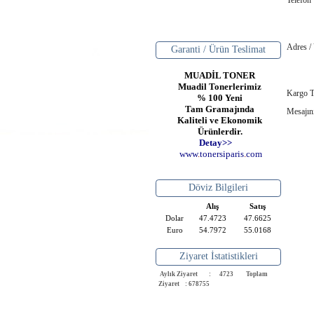
Telefon
Adres /
Garanti / Ürün Teslimat
MUADİL TONER
Muadil Tonerlerimiz
Kargo T
% 100 Yeni
Tam Gramajında
Mesajın
Kaliteli ve Ekonomik
Ürünlerdir.
Detay>>
www
.
toner
siparis
.
com
Döviz Bilgileri
Alış
Satış
Dolar
47.4723
47.6625
Euro
54.7972
55.0168
Ziyaret İstatistikleri
Aylık Ziyaret : 4723
Toplam
Ziyaret : 678755