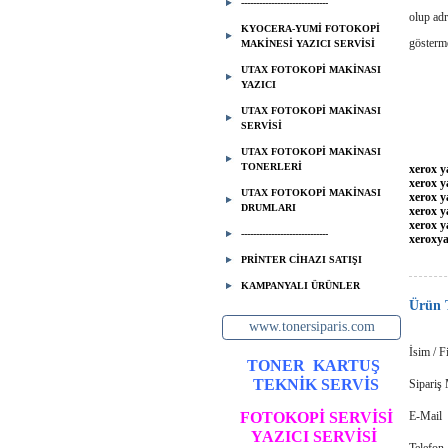
-----------------------------
olup adr
KYOCERA-YUMİ FOTOKOPİ
göster
MAKİNESİ YAZICI SERVİSİ
UTAX FOTOKOPİ MAKİNASI
BER
YAZICI
UTAX FOTOKOPİ MAKİNASI
SERVİSİ
UTAX FOTOKOPİ MAKİNASI
TONERLERİ
xerox y
xerox y
UTAX FOTOKOPİ MAKİNASI
xerox y
DRUMLARI
xerox y
xerox ya
-----------------------------
xeroxya
PRİNTER CİHAZI SATIŞI
KAMPANYALI ÜRÜNLER
Ürün 
www.tonersiparis.com
İsim / F
TONER
KARTUŞ
TEKNİK SERVİS
Sipariş 
FOTOKOPİ SERVİSİ
E-Mail
YAZICI SERVİSİ