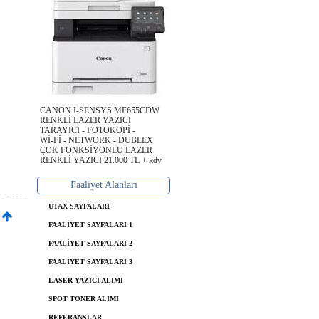
m
CANON I-SENSYS MF655CDW
RENKLİ LAZER YAZICI
TARAYICI - FOTOKOPİ -
Wİ-Fİ - NETWORK - DUBLEX
ÇOK FONKSİYONLU LAZER
RENKLİ YAZICI 21.000 TL + kdv
Faaliyet Alanları
UTAX SAYFALARI
FAALİYET SAYFALARI 1
FAALİYET SAYFALARI 2
FAALİYET SAYFALARI 3
LASER YAZICI ALIMI
SPOT TONER ALIMI
REFERANSLAR