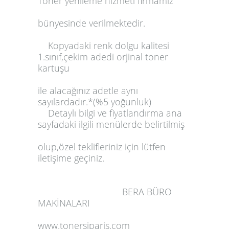
Toner yenileme
hizmeti firmamız
bünyesinde verilmektedir.
Kopyadaki renk dolgu kalitesi
1.sınıf,çekim adedi
orjinal toner
kartuşu
ile alacağınız adetle aynı
sayılardadır.*(%5 yoğunluk)
Detaylı bilgi ve fiyatlandırma ana
sayfadaki ilgili menülerde belirtilmiş
olup,özel teklifleriniz için lütfen
iletişime geçiniz.
BERA BÜRO
MAKİNALARI
www.tonersiparis.com