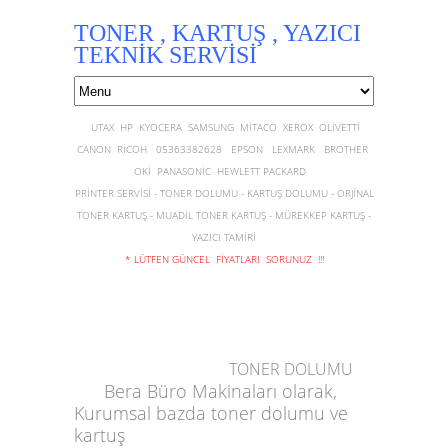
TONER , KARTUŞ , YAZICI
TEKNİK SERVİSİ
UTAX HP KYOCERA SAMSUNG MİTACO XEROX OLİVETTİ
CANON RİCOH 05363382628 EPSON LEXMARK BROTHER
OKİ PANASONİC HEWLETT PACKARD
PRİNTER SERVİSİ - TONER DOLUMU - KARTUŞ DOLUMU - ORJİNAL
TONER KARTUŞ - MUADİL TONER KARTUŞ - MÜREKKEP KARTUŞ -
YAZICI TAMİRİ
* LÜTFEN GÜNCEL FİYATLARI SORUNUZ !!!
TONER DOLUMU
Bera Büro Makinaları olarak,
Kurumsal bazda
toner dolumu
ve
kartuş