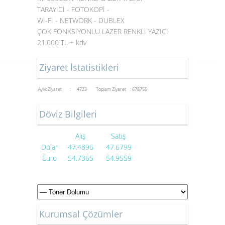
TARAYICI - FOTOKOPİ -
Wİ-Fİ - NETWORK - DUBLEX
ÇOK FONKSİYONLU LAZER RENKLİ YAZICI
21.000 TL + kdv
Ziyaret İstatistikleri
Aylık Ziyaret : 4723
Toplam Ziyaret : 678755
Döviz Bilgileri
Alış
Satış
Dolar
47.4896
47.6799
Euro
54.7365
54.9559
Kurumsal Çözümler