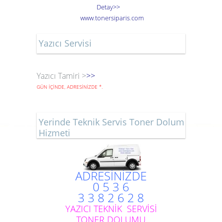
Detay>>
www
.
toner
siparis
.
com
Yazıcı Servisi
Yazıcı Tamiri >
>>
GÜN İÇİNDE, ADRESİNİZDE
*
.
Yerinde Teknik Servis Toner Dolum
Hizmeti
ADRESİNİZDE
0 5 3 6
3 3 8 2 6 2 8
YAZICI TEKNİK SERVİSİ
TONER DOLUMU