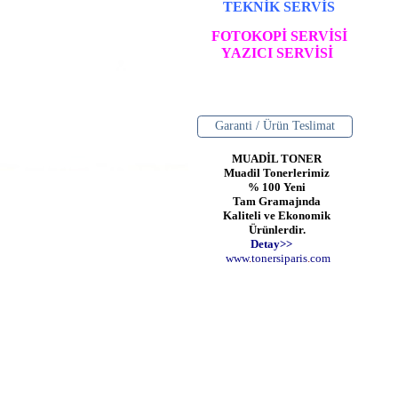
TEKNİK SERVİS
FOTOKOPİ SERVİSİ
YAZICI SERVİSİ
Garanti / Ürün Teslimat
MUADİL TONER
Muadil Tonerlerimiz
% 100 Yeni
Tam Gramajında
Kaliteli ve Ekonomik
Ürünlerdir.
Detay>>
www
.
toner
siparis
.
com