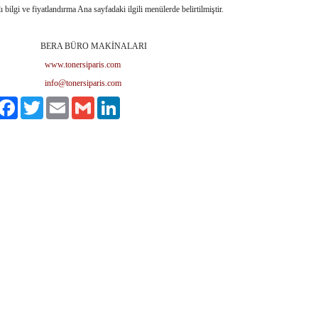
ilgi ve fiyatlandırma Ana sayfadaki ilgili menülerde belirtilmiştir.
A BÜRO MAKİNALARI
www.tonersiparis.com
info@tonersiparis.com
ylaş
Facebook
Twitter
Email
Gmail
LinkedIn