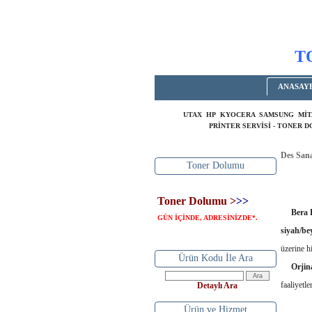
T
ANASAY
UTAX HP KYOCERA SAMSUNG MİT
PRİNTER SERVİSİ - TONER 
Des Sana
Toner Dolumu
Toner Dolumu >
>>
Bera 
GÜN İÇİNDE, ADRESİNİZDE
.
*
siyah/be
üzerine h
Ürün Kodu İle Ara
Orjin
faaliyetle
Detaylı Ara
Ürün ve Hizmet