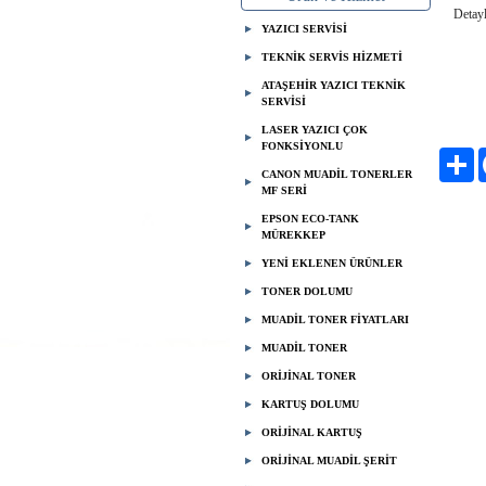
Detaylı b
YAZICI SERVİSİ
TEKNİK SERVİS HİZMETİ
BER
ATAŞEHİR YAZICI TEKNİK
SERVİSİ
LASER YAZICI ÇOK
FONKSİYONLU
Pa
CANON MUADİL TONERLER
MF SERİ
EPSON ECO-TANK
MÜREKKEP
YENİ EKLENEN ÜRÜNLER
TONER DOLUMU
MUADİL TONER FİYATLARI
MUADİL TONER
ORİJİNAL TONER
KARTUŞ DOLUMU
ORİJİNAL KARTUŞ
ORİJİNAL MUADİL ŞERİT