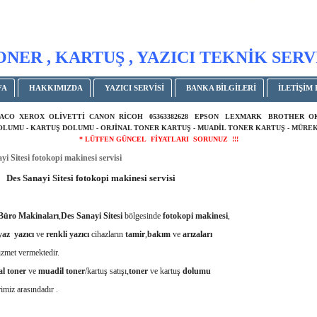
ONER , KARTUŞ , YAZICI TEKNİK SERV
FA
HAKKIMIZDA
YAZICI SERVİSİ
BANKA BİLGİLERİ
İLETİŞİM 
ACO XEROX OLİVETTİ CANON RİCOH 05363382628 EPSON LEXMARK BROTHER 
DOLUMU - KARTUŞ DOLUMU - ORJİNAL TONER KARTUŞ - MUADİL TONER KARTUŞ - MÜREK
* LÜTFEN GÜNCEL FİYATLARI SORUNUZ !!!
yi Sitesi fotokopi makinesi servisi
Des Sanayi Sitesi fotokopi makinesi servisi
Büro Makinaları
,
Des Sanayi Sitesi
bölgesinde
fotokopi makinesi
,
yaz yazıcı
ve
renkli yazıcı
cihazların
tamir
,
bakım
ve
arızaları
izmet vermektedir.
al toner
ve
muadil toner
/kartuş satışı,
toner
ve kartuş
dolumu
rimiz arasındadır .