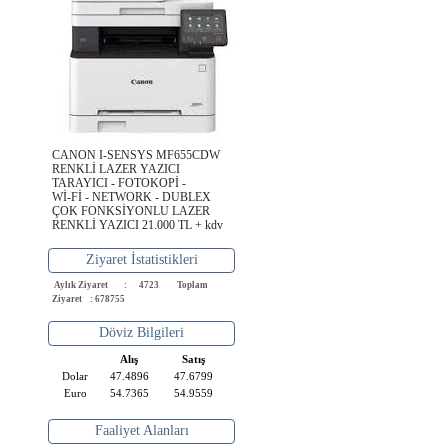
CANON I-SENSYS MF655CDW
RENKLİ LAZER YAZICI
TARAYICI - FOTOKOPİ -
Wİ-Fİ - NETWORK - DUBLEX
ÇOK FONKSİYONLU LAZER
RENKLİ YAZICI 21.000 TL + kdv
Ziyaret İstatistikleri
Aylık Ziyaret : 4723
Toplam
Ziyaret : 678755
Döviz Bilgileri
Alış
Satış
Dolar
47.4896
47.6799
Euro
54.7365
54.9559
Faaliyet Alanları