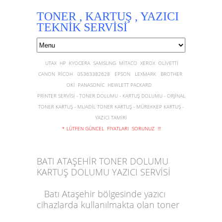
TONER , KARTUŞ , YAZICI
TEKNİK SERVİSİ
UTAX HP KYOCERA SAMSUNG MİTACO XEROX OLİVETTİ
CANON RİCOH 05363382628 EPSON LEXMARK BROTHER
OKİ PANASONİC HEWLETT PACKARD
PRİNTER SERVİSİ - TONER DOLUMU - KARTUŞ DOLUMU - ORJİNAL
TONER KARTUŞ - MUADİL TONER KARTUŞ - MÜREKKEP KARTUŞ -
YAZICI TAMİRİ
* LÜTFEN GÜNCEL FİYATLARI SORUNUZ !!!
BATI ATAŞEHİR TONER DOLUMU
KARTUŞ DOLUMU YAZICI SERVİSİ
Batı Ataşehir
bölgesinde
yazıcı
cihazlarda kullanılmakta olan
toner