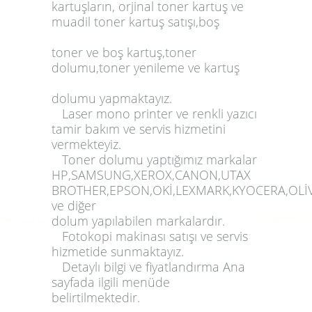
kartuş
ların,
orjinal toner kartuş
ve
muadil toner kartuş satışı
,
boş
toner
ve
boş kartuş,toner
dolumu,
toner yenileme ve kartuş
dolumu
yapmaktayız.
Laser mono printer
ve
renkli yazıcı
tamir bakım ve servis
hizmetini
vermekteyiz.
Toner dolumu
yaptığımız markalar
HP,SAMSUNG,XEROX,CANON,UTAX
BROTHER,EPSON,OKİ,LEXMARK,KYOCERA,OLİV
ve diğer
dolum
yapılabilen markalardır.
Fotokopi makinası satışı
ve
servis
hizmetide sunmaktayız.
Detaylı bilgi ve fiyatlandırma Ana
sayfada ilgili menüde
belirtilmektedir.