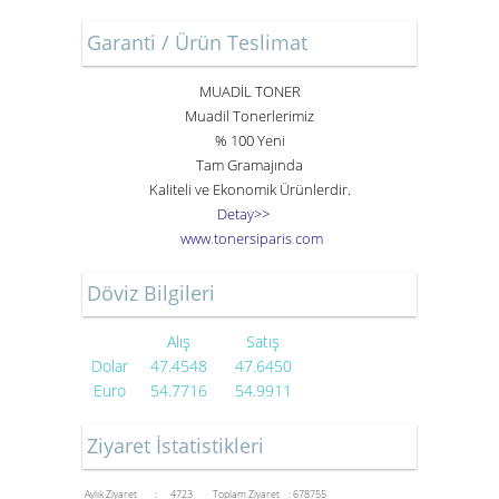
Garanti / Ürün Teslimat
MUADİL TONER
Muadil Tonerlerimiz
% 100 Yeni
Tam Gramajında
Kaliteli ve Ekonomik Ürünlerdir.
Detay>>
www
.
toner
siparis
.
com
Döviz Bilgileri
Alış
Satış
Dolar
47.4548
47.6450
Euro
54.7716
54.9911
Ziyaret İstatistikleri
Aylık Ziyaret : 4723
Toplam Ziyaret : 678755