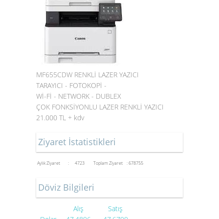
MF655CDW RENKLİ LAZER YAZICI
TARAYICI - FOTOKOPİ -
Wİ-Fİ - NETWORK - DUBLEX
ÇOK FONKSİYONLU LAZER RENKLİ YAZICI
21.000 TL + kdv
Ziyaret İstatistikleri
Aylık Ziyaret : 4723
Toplam Ziyaret : 678755
Döviz Bilgileri
Alış
Satış