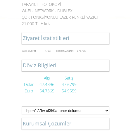
TARAYICI - FOTOKOPİ -
Wİ-Fİ - NETWORK - DUBLEX
ÇOK FONKSİYONLU LAZER RENKLİ YAZICI
21.000 TL + kdv
Ziyaret İstatistikleri
Aylık Ziyaret : 4723
Toplam Ziyaret : 678755
Döviz Bilgileri
Alış
Satış
Dolar
47.4896
47.6799
Euro
54.7365
54.9559
Kurumsal Çözümler