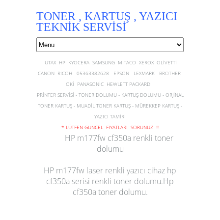
TONER , KARTUŞ , YAZICI
TEKNİK SERVİSİ
UTAX HP KYOCERA SAMSUNG MİTACO XEROX OLİVETTİ
CANON RİCOH 05363382628 EPSON LEXMARK BROTHER
OKİ PANASONİC HEWLETT PACKARD
PRİNTER SERVİSİ - TONER DOLUMU - KARTUŞ DOLUMU - ORJİNAL
TONER KARTUŞ - MUADİL TONER KARTUŞ - MÜREKKEP KARTUŞ -
YAZICI TAMİRİ
* LÜTFEN GÜNCEL FİYATLARI SORUNUZ !!!
HP m177fw cf350a renkli toner
dolumu
HP m177fw laser renkli yazıcı cihaz hp
cf350a serisi renkli toner dolumu.Hp
cf350a toner dolumu.