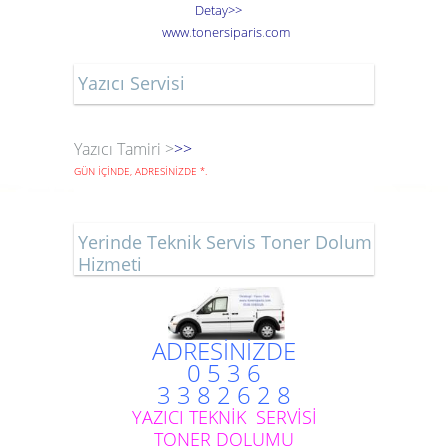
Detay>>
www
.
toner
siparis
.
com
Yazıcı Servisi
Yazıcı Tamiri >
>>
GÜN İÇİNDE, ADRESİNİZDE
*
.
Yerinde Teknik Servis Toner Dolum
Hizmeti
ADRESİNİZDE
0 5 3 6
3 3 8 2 6 2 8
YAZICI TEKNİK SERVİSİ
TONER DOLUMU