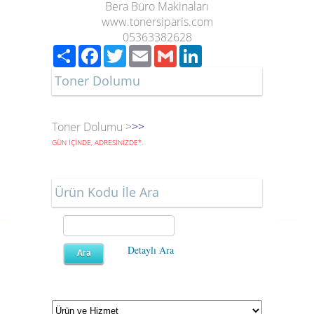
Bera Büro Makinaları
www.tonersiparis.com
05363382628
Paylaş
Facebook
Twitter
Email
Gmail
LinkedIn
Toner Dolumu
Toner Dolumu >
>>
GÜN İÇİNDE, ADRESİNİZDE
*
.
Ürün Kodu İle Ara
Detaylı Ara