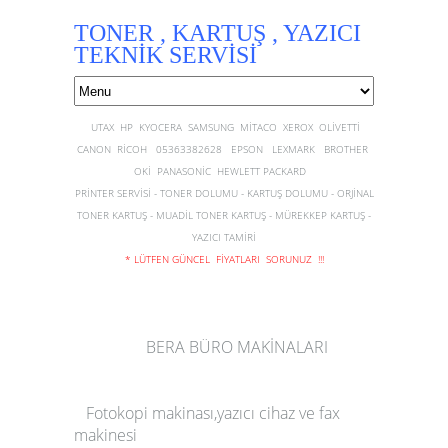
TONER , KARTUŞ , YAZICI
TEKNİK SERVİSİ
UTAX HP KYOCERA SAMSUNG MİTACO XEROX OLİVETTİ
CANON RİCOH 05363382628 EPSON LEXMARK BROTHER
OKİ PANASONİC HEWLETT PACKARD
PRİNTER SERVİSİ - TONER DOLUMU - KARTUŞ DOLUMU - ORJİNAL
TONER KARTUŞ - MUADİL TONER KARTUŞ - MÜREKKEP KARTUŞ -
YAZICI TAMİRİ
* LÜTFEN GÜNCEL FİYATLARI SORUNUZ !!!
BERA BÜRO MAKİNALARI
Fotokopi
makinası
,
yazıcı
cihaz
ve
fax
makinesi