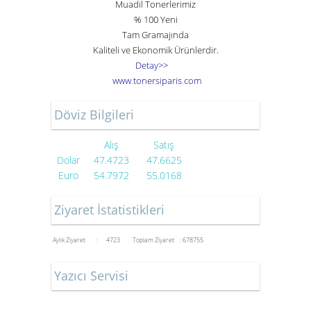
Muadil Tonerlerimiz
% 100 Yeni
Tam Gramajında
Kaliteli ve Ekonomik Ürünlerdir.
Detay>>
www
.
toner
siparis
.
com
Döviz Bilgileri
Alış
Satış
Dolar
47.4723
47.6625
Euro
54.7972
55.0168
Ziyaret İstatistikleri
Aylık Ziyaret : 4723
Toplam Ziyaret : 678755
Yazıcı Servisi