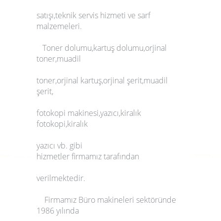
satışı
,
teknik servis hizmeti
ve
sarf
malzemeleri
.
Toner dolumu
,
kartuş dolumu
,
orjinal
toner,
muadil
toner,orjinal kartuş,orjinal şerit,muadil
şerit,
fotokopi makinesi,yazıcı,kiralık
fotokopi,kiralık
yazıcı vb. gibi
hizmetler firmamız tarafından
verilmektedir.
Firmamız Büro makineleri sektöründe
1986 yılında