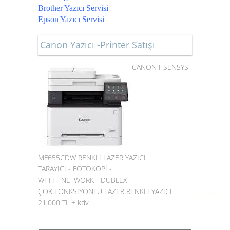
Brother Yazıcı Servisi
Epson Yazıcı Servisi
Canon Yazıcı -Printer Satışı
CANON I-SENSYS
MF655CDW RENKLİ LAZER YAZICI
TARAYICI - FOTOKOPİ -
Wİ-Fİ - NETWORK - DUBLEX
ÇOK FONKSİYONLU LAZER RENKLİ YAZICI
21.000 TL + kdv