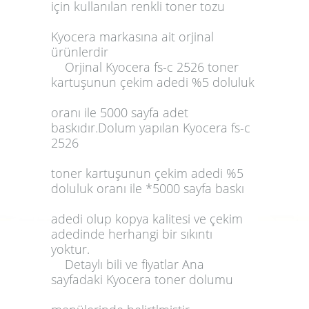
için kullanılan
renkli toner
tozu
Kyocera
markasına ait
orjinal
ürünlerdir
Orjinal
Kyocera fs-c 2526 toner
kartuşunun çekim adedi %5 doluluk
oranı ile
5000 sayfa
adet
baskıdır.
Dolum
yapılan
Kyocera fs-c
2526
toner
kartuşunun çekim adedi %5
doluluk oranı ile *
5000 sayfa
baskı
adedi olup kopya kalitesi ve çekim
adedinde herhangi bir sıkıntı
yoktur.
Detaylı bili ve fiyatlar Ana
sayfadaki
Kyocera toner dolumu