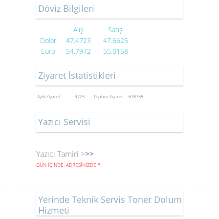
Döviz Bilgileri
Alış
Satış
Dolar
47.4723
47.6625
Euro
54.7972
55.0168
Ziyaret İstatistikleri
Aylık Ziyaret : 4723
Toplam Ziyaret : 678755
Yazıcı Servisi
Yazıcı Tamiri >
>>
GÜN İÇİNDE, ADRESİNİZDE
*
.
Yerinde Teknik Servis Toner Dolum
Hizmeti