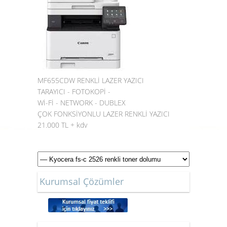
MF655CDW RENKLİ LAZER YAZICI
TARAYICI - FOTOKOPİ -
Wİ-Fİ - NETWORK - DUBLEX
ÇOK FONKSİYONLU LAZER RENKLİ YAZICI
21.000 TL + kdv
Kurumsal Çözümler