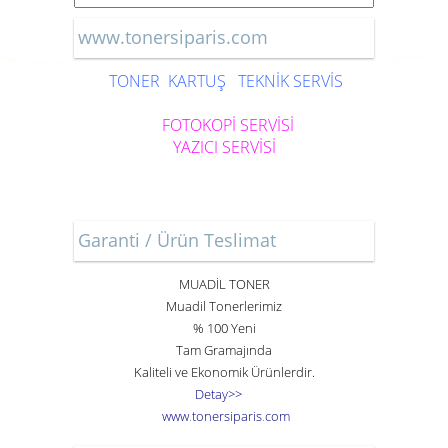
www.tonersiparis.com
TONER
KARTUŞ
TEKNİK SERVİS
FOTOKOPİ SERVİSİ
YAZICI SERVİSİ
Garanti / Ürün Teslimat
MUADİL TONER
Muadil Tonerlerimiz
% 100 Yeni
Tam Gramajında
Kaliteli ve Ekonomik Ürünlerdir.
Detay>>
www
.
toner
siparis
.
com