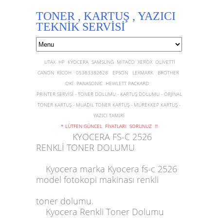
TONER , KARTUŞ , YAZICI
TEKNİK SERVİSİ
UTAX HP KYOCERA SAMSUNG MİTACO XEROX OLİVETTİ
CANON RİCOH 05363382628 EPSON LEXMARK BROTHER
OKİ PANASONİC HEWLETT PACKARD
PRİNTER SERVİSİ - TONER DOLUMU - KARTUŞ DOLUMU - ORJİNAL
TONER KARTUŞ - MUADİL TONER KARTUŞ - MÜREKKEP KARTUŞ -
YAZICI TAMİRİ
* LÜTFEN GÜNCEL FİYATLARI SORUNUZ !!!
KYOCERA FS-C 2526
RENKLİ TONER DOLUMU
Kyocera
marka
Kyocera fs-c 2526
model
fotokopi makinası renkli
toner dolumu.
Kyocera Renkli Toner
Dolumu