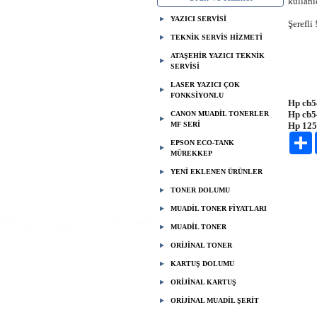
kullanı
YAZICI SERVİSİ
Şerefli 
TEKNİK SERVİS HİZMETİ
ATAŞEHİR YAZICI TEKNİK
SERVİSİ
LASER YAZICI ÇOK
FONKSİYONLU
Hp cb5
Hp cb5
CANON MUADİL TONERLER
MF SERİ
Hp 125
P
EPSON ECO-TANK
MÜREKKEP
YENİ EKLENEN ÜRÜNLER
TONER DOLUMU
MUADİL TONER FİYATLARI
MUADİL TONER
ORİJİNAL TONER
KARTUŞ DOLUMU
ORİJİNAL KARTUŞ
ORİJİNAL MUADİL ŞERİT