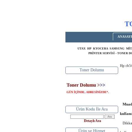
T
ANASAY
UTAX HP KYOCERA SAMSUNG MİT
PRİNTER SERVİSİ - TONER 
Hp cb54
Toner Dolumu
Toner Dolumu >
>>
GÜN İÇİNDE, ADRESİNİZDE
.
*
Muadi
Ürün Kodu İle Ara
kullan
Detaylı Ara
Dikkat 
Ürün ve Hizmet