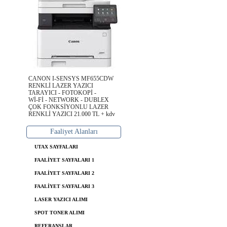
CANON I-SENSYS MF655CDW
RENKLİ LAZER YAZICI
TARAYICI - FOTOKOPİ -
Wİ-Fİ - NETWORK - DUBLEX
ÇOK FONKSİYONLU LAZER
RENKLİ YAZICI 21.000 TL + kdv
Faaliyet Alanları
UTAX SAYFALARI
FAALİYET SAYFALARI 1
FAALİYET SAYFALARI 2
FAALİYET SAYFALARI 3
LASER YAZICI ALIMI
SPOT TONER ALIMI
REFERANSLAR