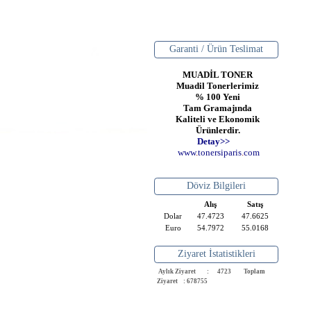
Garanti / Ürün Teslimat
MUADİL TONER
Muadil Tonerlerimiz
% 100 Yeni
Tam Gramajında
Kaliteli ve Ekonomik
Ürünlerdir.
Detay>>
www
.
toner
siparis
.
com
Döviz Bilgileri
Alış
Satış
Dolar
47.4723
47.6625
Euro
54.7972
55.0168
Ziyaret İstatistikleri
Aylık Ziyaret : 4723
Toplam
Ziyaret : 678755