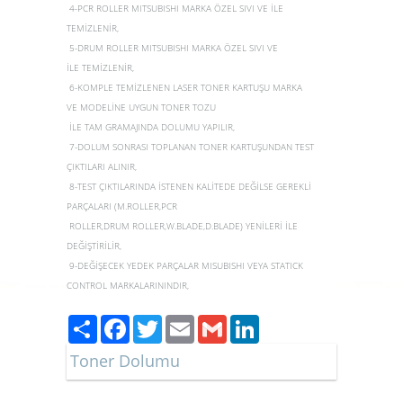
4-PCR ROLLER MITSUBISHI MARKA ÖZEL SIVI VE İLE
TEMİZLENİR,
5-DRUM ROLLER MITSUBISHI MARKA ÖZEL SIVI VE
İLE TEMİZLENİR,
6-KOMPLE TEMİZLENEN LASER TONER KARTUŞU MARKA
VE MODELİNE UYGUN TONER TOZU
İLE TAM GRAMAJINDA DOLUMU YAPILIR,
7-DOLUM SONRASI TOPLANAN TONER KARTUŞUNDAN TEST
ÇIKTILARI ALINIR,
8-TEST ÇIKTILARINDA İSTENEN KALİTEDE DEĞİLSE GEREKLİ
PARÇALARI (M.ROLLER,PCR
ROLLER,DRUM ROLLER,W.BLADE,D.BLADE) YENİLERİ İLE
DEĞİŞTİRİLİR,
9-DEĞİŞECEK YEDEK PARÇALAR MISUBISHI VEYA STATICK
CONTROL MARKALARININDIR,
Paylaş
Facebook
Twitter
Email
Gmail
LinkedIn
Toner Dolumu