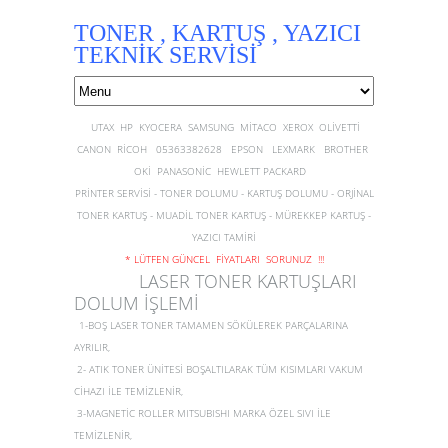
TONER , KARTUŞ , YAZICI
TEKNİK SERVİSİ
UTAX HP KYOCERA SAMSUNG MİTACO XEROX OLİVETTİ
CANON RİCOH 05363382628 EPSON LEXMARK BROTHER
OKİ PANASONİC HEWLETT PACKARD
PRİNTER SERVİSİ - TONER DOLUMU - KARTUŞ DOLUMU - ORJİNAL
TONER KARTUŞ - MUADİL TONER KARTUŞ - MÜREKKEP KARTUŞ -
YAZICI TAMİRİ
* LÜTFEN GÜNCEL FİYATLARI SORUNUZ !!!
LASER TONER KARTUŞLARI
DOLUM İŞLEMİ
1-BOŞ LASER TONER TAMAMEN SÖKÜLEREK PARÇALARINA
AYRILIR,
2- ATIK TONER ÜNİTESİ BOŞALTILARAK TÜM KISIMLARI VAKUM
CİHAZI İLE TEMİZLENİR,
3-MAGNETİC ROLLER MITSUBISHI MARKA ÖZEL SIVI İLE
TEMİZLENİR,