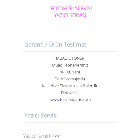
FOTOKOPİ SERVİSİ
YAZICI SERVİSİ
Garanti / Ürün Teslimat
MUADİL TONER
Muadil Tonerlerimiz
% 100 Yeni
Tam Gramajında
Kaliteli ve Ekonomik Ürünlerdir.
Detay>>
www
.
toner
siparis
.
com
Yazıcı Servisi
Yazıcı Tamiri >
>>