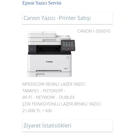
Epson Yazıcı Servisi
Canon Yazıcı -Printer Satışı
CANON I-SENSYS
MF655CDW RENKLİ LAZER YAZICI
TARAYICI - FOTOKOPİ -
Wİ-Fİ - NETWORK - DUBLEX
ÇOK FONKSİYONLU LAZER RENKLİ YAZICI
21.000 TL + kdv
Ziyaret İstatistikleri