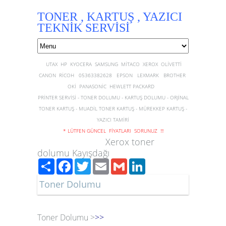
TONER , KARTUŞ , YAZICI
TEKNİK SERVİSİ
UTAX HP KYOCERA SAMSUNG MİTACO XEROX OLİVETTİ
CANON RİCOH 05363382628 EPSON LEXMARK BROTHER
OKİ PANASONİC HEWLETT PACKARD
PRİNTER SERVİSİ - TONER DOLUMU - KARTUŞ DOLUMU - ORJİNAL
TONER KARTUŞ - MUADİL TONER KARTUŞ - MÜREKKEP KARTUŞ -
YAZICI TAMİRİ
* LÜTFEN GÜNCEL FİYATLARI SORUNUZ !!!
Xerox toner
dolumu Kayışdağı
Paylaş
Facebook
Twitter
Email
Gmail
LinkedIn
Toner Dolumu
Toner Dolumu >
>>