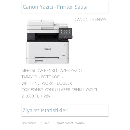
Canon Yazıcı -Printer Satışı
CANON I-SENSYS
MF655CDW RENKLİ LAZER YAZICI
TARAYICI - FOTOKOPİ -
Wİ-Fİ - NETWORK - DUBLEX
ÇOK FONKSİYONLU LAZER RENKLİ YAZICI
21.000 TL + kdv
Ziyaret İstatistikleri
Aylık Ziyaret : 4723
Toplam Ziyaret : 678755