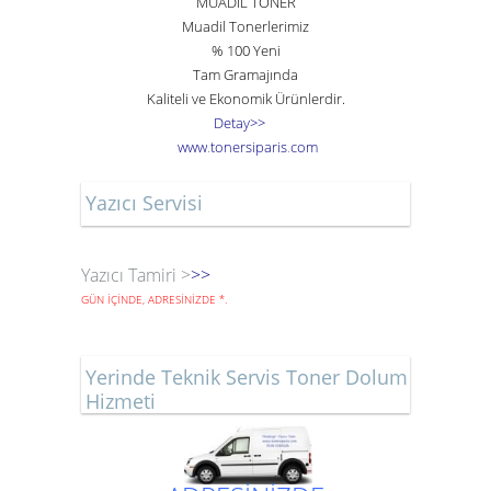
MUADİL TONER
Muadil Tonerlerimiz
% 100 Yeni
Tam Gramajında
Kaliteli ve Ekonomik Ürünlerdir.
Detay>>
www
.
toner
siparis
.
com
Yazıcı Servisi
Yazıcı Tamiri >
>>
GÜN İÇİNDE, ADRESİNİZDE
*
.
Yerinde Teknik Servis Toner Dolum
Hizmeti