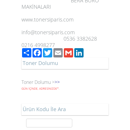
BERA BÜRO
MAKİNALARI
www.tonersiparis.com
info@tonersiparis.com
0536 3382628
0216 4998277
Paylaş
Facebook
Twitter
Email
Gmail
LinkedIn
Toner Dolumu
Toner Dolumu >
>>
GÜN İÇİNDE, ADRESİNİZDE
*
.
Ürün Kodu İle Ara