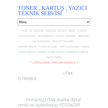
TONER , KARTUŞ , YAZICI
TEKNİK SERVİSİ
UTAX HP KYOCERA SAMSUNG MİTACO XEROX OLİVETTİ
CANON RİCOH 05363382628 EPSON LEXMARK BROTHER
OKİ PANASONİC HEWLETT PACKARD
PRİNTER SERVİSİ - TONER DOLUMU - KARTUŞ DOLUMU - ORJİNAL
TONER KARTUŞ - MUADİL TONER KARTUŞ - MÜREKKEP KARTUŞ -
YAZICI TAMİRİ
* LÜTFEN GÜNCEL FİYATLARI SORUNUZ !!!
UTAX
İSTANBUL
Firmamız,
UTAX
marka dijital
renkli
ve
siyah/beyaz FOTOKOPİ