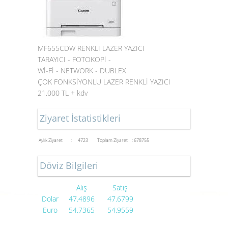
MF655CDW RENKLİ LAZER YAZICI
TARAYICI - FOTOKOPİ -
Wİ-Fİ - NETWORK - DUBLEX
ÇOK FONKSİYONLU LAZER RENKLİ YAZICI
21.000 TL + kdv
Ziyaret İstatistikleri
Aylık Ziyaret : 4723
Toplam Ziyaret : 678755
Döviz Bilgileri
Alış
Satış
Dolar
47.4896
47.6799
Euro
54.7365
54.9559