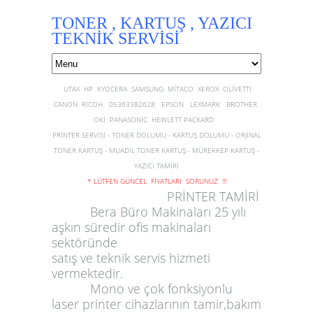
TONER , KARTUŞ , YAZICI
TEKNİK SERVİSİ
UTAX HP KYOCERA SAMSUNG MİTACO XEROX OLİVETTİ
CANON RİCOH 05363382628 EPSON LEXMARK BROTHER
OKİ PANASONİC HEWLETT PACKARD
PRİNTER SERVİSİ - TONER DOLUMU - KARTUŞ DOLUMU - ORJİNAL
TONER KARTUŞ - MUADİL TONER KARTUŞ - MÜREKKEP KARTUŞ -
YAZICI TAMİRİ
* LÜTFEN GÜNCEL FİYATLARI SORUNUZ !!!
PRİNTER TAMİRİ
Bera Büro Makinaları 25 yılı
aşkın süredir ofis makinaları
sektöründe
satış ve teknik servis hizmeti
vermektedir.
Mono ve çok fonksiyonlu
laser printer
cihazlarının
tamir
,
bakım