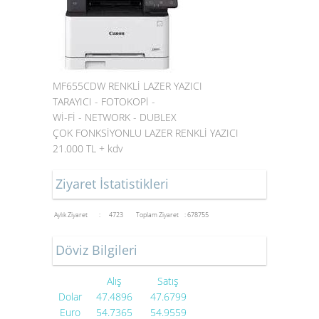
MF655CDW RENKLİ LAZER YAZICI
TARAYICI - FOTOKOPİ -
Wİ-Fİ - NETWORK - DUBLEX
ÇOK FONKSİYONLU LAZER RENKLİ YAZICI
21.000 TL + kdv
Ziyaret İstatistikleri
Aylık Ziyaret : 4723
Toplam Ziyaret : 678755
Döviz Bilgileri
Alış
Satış
Dolar
47.4896
47.6799
Euro
54.7365
54.9559