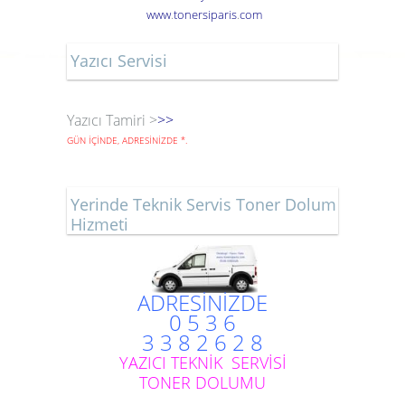
www
.
toner
siparis
.
com
Yazıcı Servisi
Yazıcı Tamiri >
>>
GÜN İÇİNDE, ADRESİNİZDE
*
.
Yerinde Teknik Servis Toner Dolum
Hizmeti
ADRESİNİZDE
0 5 3 6
3 3 8 2 6 2 8
YAZICI TEKNİK SERVİSİ
TONER DOLUMU