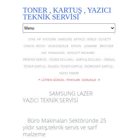
TONER , KARTUŞ , YAZICI
TEKNİK SERVİSİ
UTAX HP KYOCERA SAMSUNG MİTACO XEROX OLİVETTİ
CANON RİCOH 05363382628 EPSON LEXMARK BROTHER
OKİ PANASONİC HEWLETT PACKARD
PRİNTER SERVİSİ - TONER DOLUMU - KARTUŞ DOLUMU - ORJİNAL
TONER KARTUŞ - MUADİL TONER KARTUŞ - MÜREKKEP KARTUŞ -
YAZICI TAMİRİ
* LÜTFEN GÜNCEL FİYATLARI SORUNUZ !!!
SAMSUNG LAZER
YAZICI TEKNİK SERVİSİ
Büro Makinaları Sektöründe 25
yıldır satış,teknik servis ve sarf
malzeme