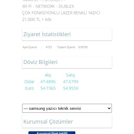
Wİ-Fİ - NETWORK - DUBLEX
ÇOK FONKSİYONLU LAZER RENKLİ YAZICI
21.000 TL + kdv
Ziyaret İstatistikleri
Aylık Ziyaret : 4723
Toplam Ziyaret : 678755
Döviz Bilgileri
Alış
Satış
Dolar
47.4896
47.6799
Euro
54.7365
54.9559
Kurumsal Çözümler