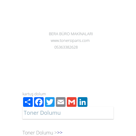
BERA BÜRO MAKİNALARI
www.tonersiparis.com
05363382628
kartuş dolum
Paylaş
Facebook
Twitter
Email
Gmail
LinkedIn
Toner Dolumu
Toner Dolumu >
>>