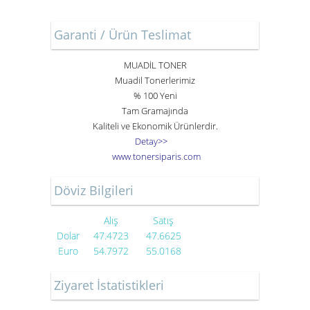
Garanti / Ürün Teslimat
MUADİL TONER
Muadil Tonerlerimiz
% 100 Yeni
Tam Gramajında
Kaliteli ve Ekonomik Ürünlerdir.
Detay>>
www
.
toner
siparis
.
com
Döviz Bilgileri
Alış
Satış
Dolar
47.4723
47.6625
Euro
54.7972
55.0168
Ziyaret İstatistikleri