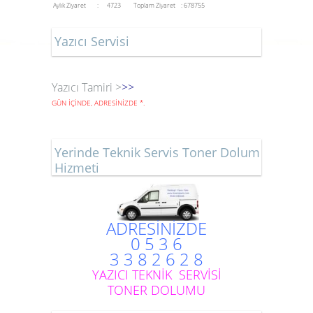
Aylık Ziyaret : 4723
Toplam Ziyaret : 678755
Yazıcı Servisi
Yazıcı Tamiri >
>>
GÜN İÇİNDE, ADRESİNİZDE
*
.
Yerinde Teknik Servis Toner Dolum
Hizmeti
ADRESİNİZDE
0 5 3 6
3 3 8 2 6 2 8
YAZICI TEKNİK SERVİSİ
TONER DOLUMU