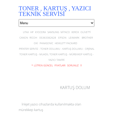
TONER , KARTUŞ , YAZICI
TEKNİK SERVİSİ
UTAX HP KYOCERA SAMSUNG MİTACO XEROX OLİVETTİ
CANON RİCOH 05363382628 EPSON LEXMARK BROTHER
OKİ PANASONİC HEWLETT PACKARD
PRİNTER SERVİSİ - TONER DOLUMU - KARTUŞ DOLUMU - ORJİNAL
TONER KARTUŞ - MUADİL TONER KARTUŞ - MÜREKKEP KARTUŞ -
YAZICI TAMİRİ
* LÜTFEN GÜNCEL FİYATLARI SORUNUZ !!!
KARTUŞ DOLUM
İnkjet yazıcı cihazlarda kullanılmakta olan
mürekkep
kartuş