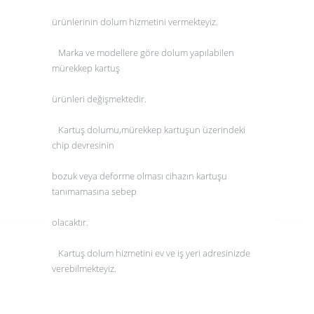
ürünlerinin
dolum
hizmetini vermekteyiz.
Marka ve modellere göre
dolum
yapılabilen
mürekkep
kartuş
ürünleri değişmektedir.
Kartuş dolumu
,mürekkep
kartuşun
üzerindeki
chip devresinin
bozuk veya deforme olması cihazın
kartuşu
tanımamasına sebep
olacaktır.
Kartuş dolum
hizmetini ev ve iş yeri adresinizde
verebilmekteyiz.