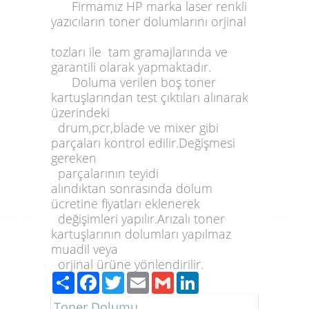
Firmamız
HP
marka laser renkli
yazıcıların toner dolumlarını orjinal
tozları ile tam gramajlarında ve
garantili olarak yapmaktadır.
Doluma
verilen boş
toner
kartuşlarından test çıktıları alınarak
üzerindeki
drum,pcr,blade ve mixer gibi
parçaları kontrol edilir.Değişmesi
gereken
parçalarının teyidi
alındıktan sonrasında dolum
ücretine fiyatları eklenerek
değişimleri yapılır.Arızalı toner
kartuşlarının dolumları yapılmaz
muadil veya
orjinal ürüne yönlendirilir.
Paylaş
Facebook
Twitter
Email
Gmail
LinkedIn
Toner Dolumu