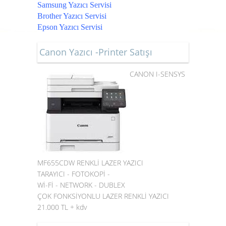
Samsung Yazıcı Servisi
Brother Yazıcı Servisi
Epson Yazıcı Servisi
Canon Yazıcı -Printer Satışı
CANON I-SENSYS
MF655CDW RENKLİ LAZER YAZICI
TARAYICI - FOTOKOPİ -
Wİ-Fİ - NETWORK - DUBLEX
ÇOK FONKSİYONLU LAZER RENKLİ YAZICI
21.000 TL + kdv