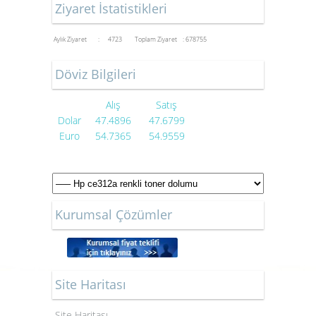
Ziyaret İstatistikleri
Aylık Ziyaret : 4723
Toplam Ziyaret : 678755
Döviz Bilgileri
Alış
Satış
Dolar
47.4896
47.6799
Euro
54.7365
54.9559
Kurumsal Çözümler
Site Haritası
Site Haritası