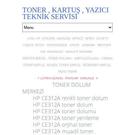
TONER , KARTUŞ , YAZICI
TEKNİK SERVİSİ
UTAX HP KYOCERA SAMSUNG MİTACO XEROX OLİVETTİ
CANON RİCOH 05363382628 EPSON LEXMARK BROTHER
OKİ PANASONİC HEWLETT PACKARD
PRİNTER SERVİSİ - TONER DOLUMU - KARTUŞ DOLUMU - ORJİNAL
TONER KARTUŞ - MUADİL TONER KARTUŞ - MÜREKKEP KARTUŞ -
YAZICI TAMİRİ
* LÜTFEN GÜNCEL FİYATLARI SORUNUZ !!!
TONER DOLUM
MERKEZİ
HP CE312A renkli toner dolum
HP CE312A toner dolum
HP CE312A toner dolumu
HP CE312A toner yenileme
HP CE312A orjinal toner
HP CE312A
muadil toner.