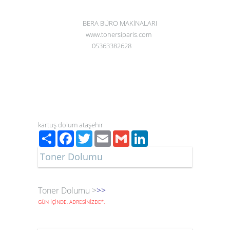
BERA BÜRO MAKİNALARI
www.tonersiparis.com
05363382628
kartuş dolum ataşehir
Paylaş
Facebook
Twitter
Email
Gmail
LinkedIn
Toner Dolumu
Toner Dolumu >
>>
GÜN İÇİNDE, ADRESİNİZDE
*
.