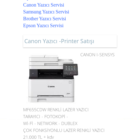
Canon Yazıcı Servisi
Samsung Yazıcı Servisi
Brother Yazıcı Servisi
Epson Yazıcı Servisi
Canon Yazıcı -Printer Satışı
CANON I-SENSYS
MF655CDW RENKLİ LAZER YAZICI
TARAYICI - FOTOKOPİ -
Wİ-Fİ - NETWORK - DUBLEX
ÇOK FONKSİYONLU LAZER RENKLİ YAZICI
21.000 TL + kdv