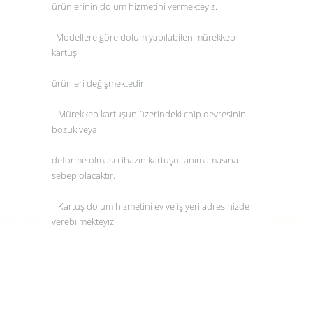
ürünlerinin
dolum
hizmetini vermekteyiz.
Modellere göre
dolum
yapılabilen
mürekkep
kartuş
ürünleri değişmektedir.
Mürekkep
kartuşun
üzerindeki chip devresinin
bozuk veya
deforme olması cihazın
kartuşu
tanımamasına
sebep olacaktır.
Kartuş dolum
hizmetini ev ve iş yeri adresinizde
verebilmekteyiz.