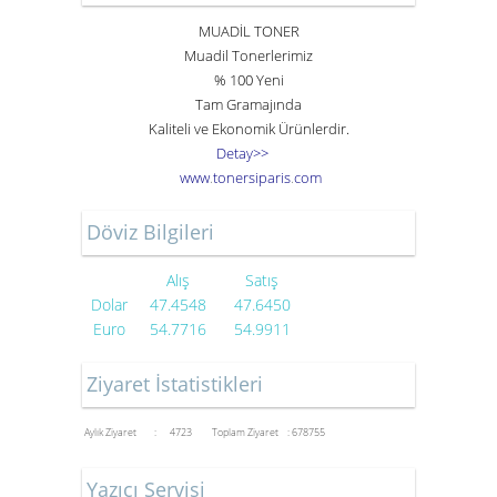
MUADİL TONER
Muadil Tonerlerimiz
% 100 Yeni
Tam Gramajında
Kaliteli ve Ekonomik Ürünlerdir.
Detay>>
www
.
toner
siparis
.
com
Döviz Bilgileri
Alış
Satış
Dolar
47.4548
47.6450
Euro
54.7716
54.9911
Ziyaret İstatistikleri
Aylık Ziyaret : 4723
Toplam Ziyaret : 678755
Yazıcı Servisi