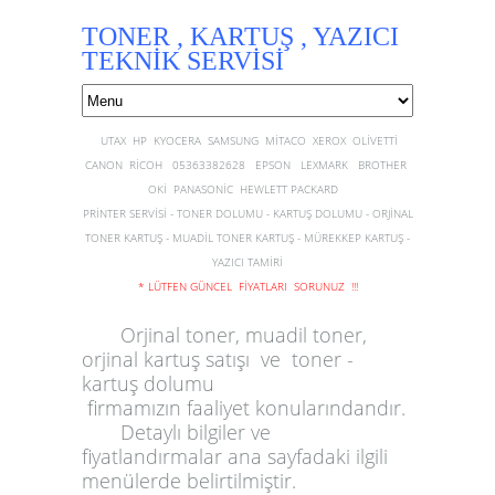
TONER , KARTUŞ , YAZICI
TEKNİK SERVİSİ
UTAX HP KYOCERA SAMSUNG MİTACO XEROX OLİVETTİ
CANON RİCOH 05363382628 EPSON LEXMARK BROTHER
OKİ PANASONİC HEWLETT PACKARD
PRİNTER SERVİSİ - TONER DOLUMU - KARTUŞ DOLUMU - ORJİNAL
TONER KARTUŞ - MUADİL TONER KARTUŞ - MÜREKKEP KARTUŞ -
YAZICI TAMİRİ
* LÜTFEN GÜNCEL FİYATLARI SORUNUZ !!!
Orjinal toner, muadil toner,
orjinal kartuş satışı ve toner -
kartuş dolumu
firmamızın faaliyet konularındandır.
Detaylı bilgiler ve
fiyatlandırmalar ana sayfadaki ilgili
menülerde belirtilmiştir.