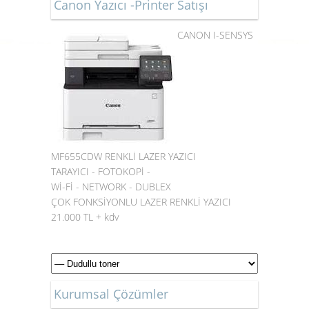
Canon Yazıcı -Printer Satışı
CANON I-SENSYS
MF655CDW RENKLİ LAZER YAZICI
TARAYICI - FOTOKOPİ -
Wİ-Fİ - NETWORK - DUBLEX
ÇOK FONKSİYONLU LAZER RENKLİ YAZICI
21.000 TL + kdv
Kurumsal Çözümler