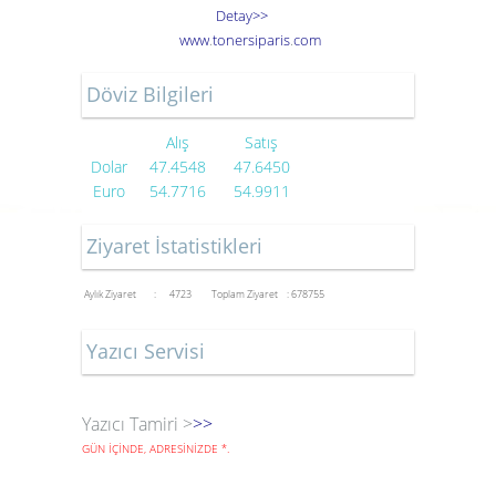
Detay>>
www
.
toner
siparis
.
com
Döviz Bilgileri
Alış
Satış
Dolar
47.4548
47.6450
Euro
54.7716
54.9911
Ziyaret İstatistikleri
Aylık Ziyaret : 4723
Toplam Ziyaret : 678755
Yazıcı Servisi
Yazıcı Tamiri >
>>
GÜN İÇİNDE, ADRESİNİZDE
*
.