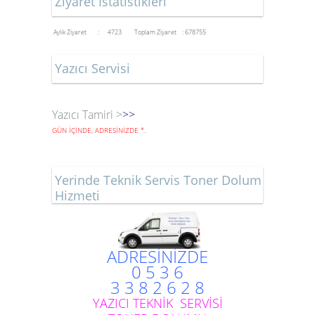
Ziyaret İstatistikleri
Aylık Ziyaret : 4723
Toplam Ziyaret : 678755
Yazıcı Servisi
Yazıcı Tamiri >
>>
GÜN İÇİNDE, ADRESİNİZDE
*
.
Yerinde Teknik Servis Toner Dolum
Hizmeti
ADRESİNİZDE
0 5 3 6
3 3 8 2 6 2 8
YAZICI TEKNİK SERVİSİ