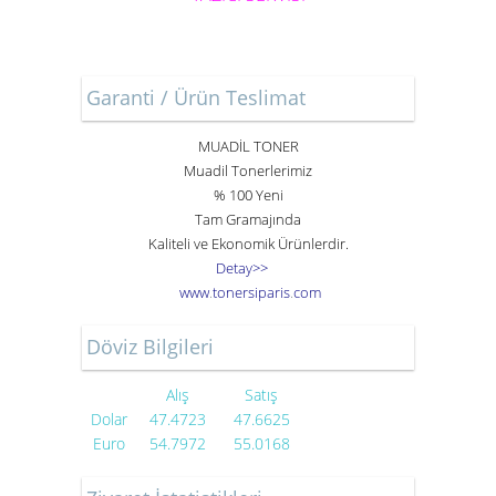
Garanti / Ürün Teslimat
MUADİL TONER
Muadil Tonerlerimiz
% 100 Yeni
Tam Gramajında
Kaliteli ve Ekonomik Ürünlerdir.
Detay>>
www
.
toner
siparis
.
com
Döviz Bilgileri
Alış
Satış
Dolar
47.4723
47.6625
Euro
54.7972
55.0168