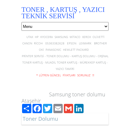
TONER , KARTUŞ , YAZICI
TEKNİK SERVİSİ
UTAX HP KYOCERA SAMSUNG MİTACO XEROX OLİVETTİ
CANON RİCOH 05363382628 EPSON LEXMARK BROTHER
OKİ PANASONİC HEWLETT PACKARD
PRİNTER SERVİSİ - TONER DOLUMU - KARTUŞ DOLUMU - ORJİNAL
TONER KARTUŞ - MUADİL TONER KARTUŞ - MÜREKKEP KARTUŞ -
YAZICI TAMİRİ
* LÜTFEN GÜNCEL FİYATLARI SORUNUZ !!!
Samsung toner dolumu
Ataşehir
Paylaş
Facebook
Twitter
Email
Gmail
LinkedIn
Toner Dolumu