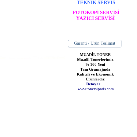
TEKNİK SERVİS
FOTOKOPİ SERVİSİ
YAZICI SERVİSİ
Garanti / Ürün Teslimat
MUADİL TONER
Muadil Tonerlerimiz
% 100 Yeni
Tam Gramajında
Kaliteli ve Ekonomik
Ürünlerdir.
Detay>>
www
.
toner
siparis
.
com