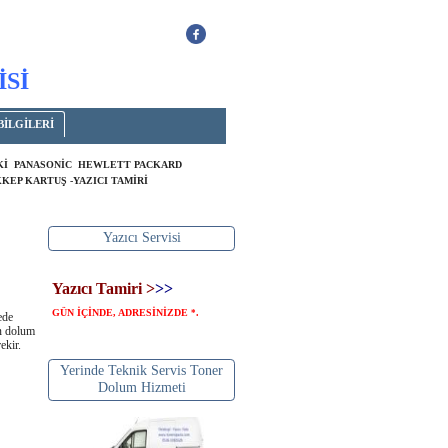
İSİ
BİLGİLERİ
OKİ PANASONİC HEWLETT PACKARD
KEP KARTUŞ -YAZICI TAMİRİ
Yazıcı Servisi
Yazıcı Tamiri >
>>
GÜN İÇİNDE, ADRESİNİZDE
.
*
ede
an dolum
ekir.
Yerinde Teknik Servis Toner
Dolum Hizmeti