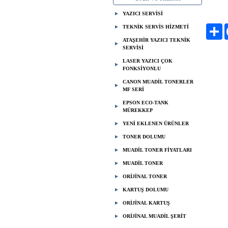
YAZICI SERVİSİ
TEKNİK SERVİS HİZMETİ
Pa
ATAŞEHİR YAZICI TEKNİK
SERVİSİ
LASER YAZICI ÇOK
FONKSİYONLU
CANON MUADİL TONERLER
MF SERİ
EPSON ECO-TANK
MÜREKKEP
YENİ EKLENEN ÜRÜNLER
TONER DOLUMU
MUADİL TONER FİYATLARI
MUADİL TONER
ORİJİNAL TONER
KARTUŞ DOLUMU
ORİJİNAL KARTUŞ
ORİJİNAL MUADİL ŞERİT