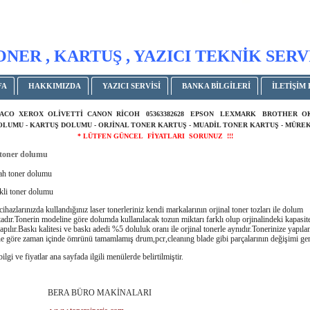
ONER , KARTUŞ , YAZICI TEKNİK SERV
FA
HAKKIMIZDA
YAZICI SERVİSİ
BANKA BİLGİLERİ
İLETİŞİM 
ACO XEROX OLİVETTİ CANON RİCOH 05363382628 EPSON LEXMARK BROTHER 
DOLUMU - KARTUŞ DOLUMU - ORJİNAL TONER KARTUŞ - MUADİL TONER KARTUŞ - MÜREK
* LÜTFEN GÜNCEL FİYATLARI SORUNUZ !!!
 toner dolumu
ah toner dolumu
kli toner dolumu
ihazlarınızda kullandığınız laser tonerleriniz kendi markalarının orjinal toner tozları ile dolum
adır.Tonerin modeline göre dolumda kullanılacak tozun miktarı farklı olup orjinalindeki kapasit
pılır.Baskı kalitesi ve baskı adedi %5 doluluk oranı ile orjinal tonerle aynıdır.Tonerinize yapıl
ne göre zaman içinde ömrünü tamamlamış drum,pcr,cleanıng blade gibi parçalarının değişimi ger
lgi ve fiyatlar ana sayfada ilgili menülerde belirtilmiştir.
A BÜRO MAKİNALARI