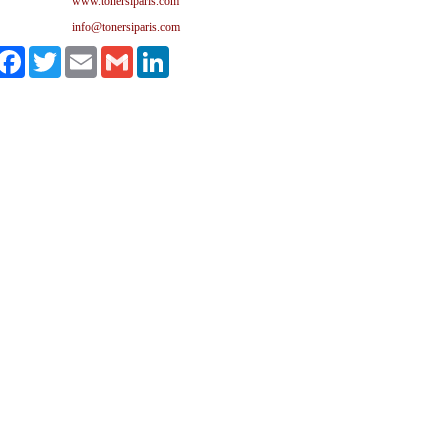
www.tonersiparis.com
info@tonersiparis.com
ylaş
Facebook
Twitter
Email
Gmail
LinkedIn