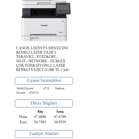
CANON I-SENSYS MF655CDW
RENKLİ LAZER YAZICI
TARAYICI - FOTOKOPİ -
Wİ-Fİ - NETWORK - DUBLEX
ÇOK FONKSİYONLU LAZER
RENKLİ YAZICI 21.000 TL + kdv
Ziyaret İstatistikleri
Aylık Ziyaret : 4723
Toplam
Ziyaret : 678755
Döviz Bilgileri
Alış
Satış
Dolar
47.4896
47.6799
Euro
54.7365
54.9559
Faaliyet Alanları