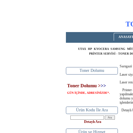
T
ANASAY
UTAX HP KYOCERA SAMSUNG MİT
PRİNTER SERVİSİ - TONER 
Sarıgazi
Toner Dolumu
Laser siy
Laser ren
Toner Dolumu >
>>
Printer c
GÜN İÇİNDE, ADRESİNİZDE
.
*
yapılmakt
dolumu ya
işlemleri
Ürün Kodu İle Ara
Detaylı bi
Detaylı Ara
BER
Ürün ve Hizmet