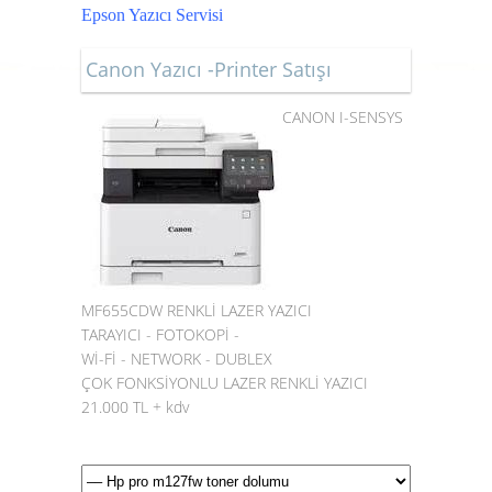
Epson Yazıcı Servisi
Canon Yazıcı -Printer Satışı
CANON I-SENSYS
MF655CDW RENKLİ LAZER YAZICI
TARAYICI - FOTOKOPİ -
Wİ-Fİ - NETWORK - DUBLEX
ÇOK FONKSİYONLU LAZER RENKLİ YAZICI
21.000 TL + kdv