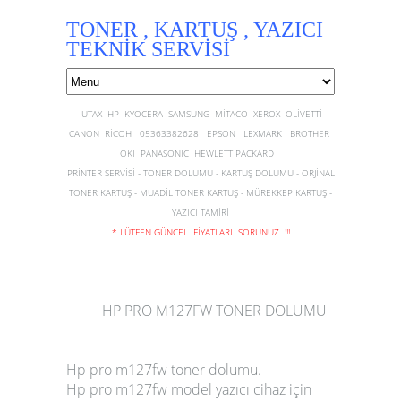
TONER , KARTUŞ , YAZICI
TEKNİK SERVİSİ
UTAX HP KYOCERA SAMSUNG MİTACO XEROX OLİVETTİ
CANON RİCOH 05363382628 EPSON LEXMARK BROTHER
OKİ PANASONİC HEWLETT PACKARD
PRİNTER SERVİSİ - TONER DOLUMU - KARTUŞ DOLUMU - ORJİNAL
TONER KARTUŞ - MUADİL TONER KARTUŞ - MÜREKKEP KARTUŞ -
YAZICI TAMİRİ
* LÜTFEN GÜNCEL FİYATLARI SORUNUZ !!!
HP PRO M127FW TONER DOLUMU
Hp pro m127fw toner dolumu
.
Hp pro m127fw
model yazıcı cihaz için