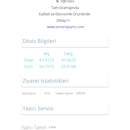
% 100 Yeni
Tam Gramajında
Kaliteli ve Ekonomik Ürünlerdir.
Detay>>
www
.
toner
siparis
.
com
Döviz Bilgileri
Alış
Satış
Dolar
47.4723
47.6625
Euro
54.7972
55.0168
Ziyaret İstatistikleri
Aylık Ziyaret : 4723
Toplam Ziyaret : 678755
Yazıcı Servisi
Yazıcı Tamiri >
>>