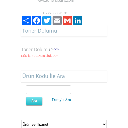
www.tonersiparis.com
0 536 338 26 28
Paylaş
Facebook
Twitter
Email
Gmail
LinkedIn
Toner Dolumu
Toner Dolumu >
>>
GÜN İÇİNDE, ADRESİNİZDE
*
.
Ürün Kodu İle Ara
Detaylı Ara