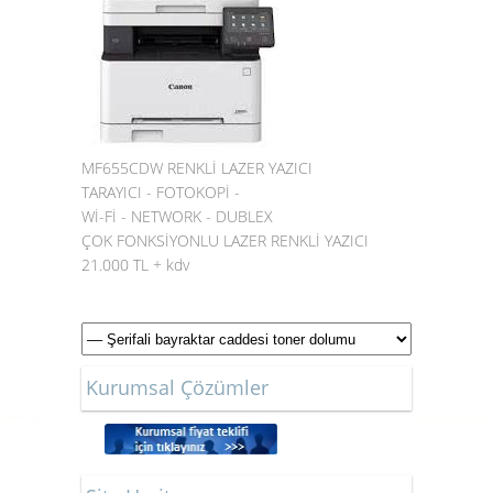
MF655CDW RENKLİ LAZER YAZICI
TARAYICI - FOTOKOPİ -
Wİ-Fİ - NETWORK - DUBLEX
ÇOK FONKSİYONLU LAZER RENKLİ YAZICI
21.000 TL + kdv
Kurumsal Çözümler