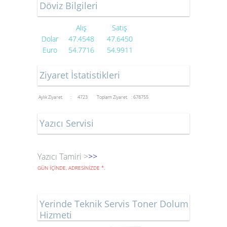
Döviz Bilgileri
Alış
Satış
Dolar
47.4548
47.6450
Euro
54.7716
54.9911
Ziyaret İstatistikleri
Aylık Ziyaret : 4723
Toplam Ziyaret : 678755
Yazıcı Servisi
Yazıcı Tamiri >
>>
GÜN İÇİNDE, ADRESİNİZDE
*
.
Yerinde Teknik Servis Toner Dolum
Hizmeti