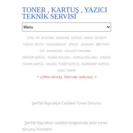
TONER , KARTUŞ , YAZICI
TEKNİK SERVİSİ
UTAX HP KYOCERA SAMSUNG MİTACO XEROX OLİVETTİ
CANON RİCOH 05363382628 EPSON LEXMARK BROTHER
OKİ PANASONİC HEWLETT PACKARD
PRİNTER SERVİSİ - TONER DOLUMU - KARTUŞ DOLUMU - ORJİNAL
TONER KARTUŞ - MUADİL TONER KARTUŞ - MÜREKKEP KARTUŞ -
YAZICI TAMİRİ
* LÜTFEN GÜNCEL FİYATLARI SORUNUZ !!!
Şerifali Bayraktar Caddesi Toner Dolumu
Şerifali Bayraktar caddesi bölgesinde laser
toner
dolumu
hizmetini