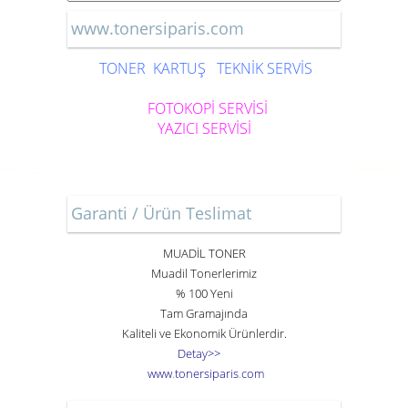
www.tonersiparis.com
TONER
KARTUŞ
TEKNİK SERVİS
FOTOKOPİ SERVİSİ
YAZICI SERVİSİ
Garanti / Ürün Teslimat
MUADİL TONER
Muadil Tonerlerimiz
% 100 Yeni
Tam Gramajında
Kaliteli ve Ekonomik Ürünlerdir.
Detay>>
www
.
toner
siparis
.
com