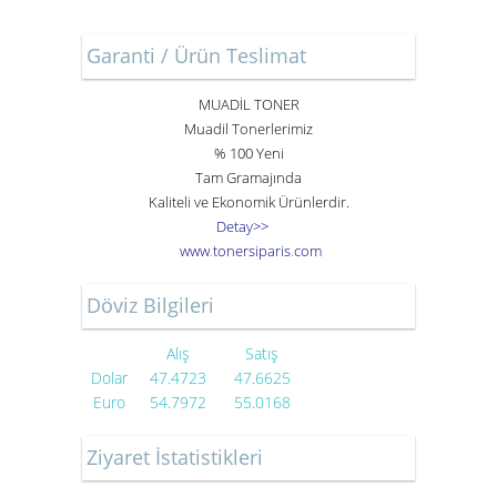
Garanti / Ürün Teslimat
MUADİL TONER
Muadil Tonerlerimiz
% 100 Yeni
Tam Gramajında
Kaliteli ve Ekonomik Ürünlerdir.
Detay>>
www
.
toner
siparis
.
com
Döviz Bilgileri
Alış
Satış
Dolar
47.4723
47.6625
Euro
54.7972
55.0168
Ziyaret İstatistikleri