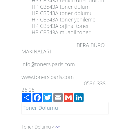
HP CB543A renkli toner dolum
HP CB543A toner dolum
HP CB543A toner dolumu
HP CB543A toner yenileme
HP CB543A orjinal toner
HP CB543A
muadil toner.
BERA BÜRO
MAKİNALARI
info@tonersiparis.com
www.tonersiparis.com
0536 338
26 28
Paylaş
Facebook
Twitter
Email
Gmail
LinkedIn
Toner Dolumu
Toner Dolumu >
>>