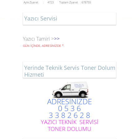
Aylık Ziyaret : 4723
Toplam Ziyaret : 678755
Yazıcı Servisi
Yazıcı Tamiri >
>>
GÜN İÇİNDE, ADRESİNİZDE
*
.
Yerinde Teknik Servis Toner Dolum
Hizmeti
ADRESİNİZDE
0 5 3 6
3 3 8 2 6 2 8
YAZICI TEKNİK SERVİSİ
TONER DOLUMU