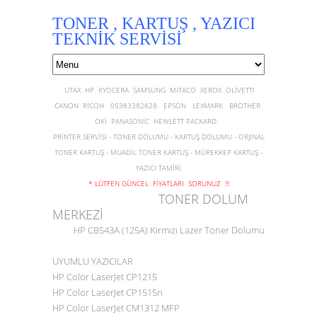
TONER , KARTUŞ , YAZICI
TEKNİK SERVİSİ
UTAX HP KYOCERA SAMSUNG MİTACO XEROX OLİVETTİ
CANON RİCOH 05363382628 EPSON LEXMARK BROTHER
OKİ PANASONİC HEWLETT PACKARD
PRİNTER SERVİSİ - TONER DOLUMU - KARTUŞ DOLUMU - ORJİNAL
TONER KARTUŞ - MUADİL TONER KARTUŞ - MÜREKKEP KARTUŞ -
YAZICI TAMİRİ
* LÜTFEN GÜNCEL FİYATLARI SORUNUZ !!!
TONER DOLUM
MERKEZİ
HP CB543A (125A) Kırmızı Lazer Toner Dolumu
UYUMLU YAZICILAR
HP Color LaserJet CP1215
HP Color LaserJet CP1515n
HP Color LaserJet CM1312 MFP