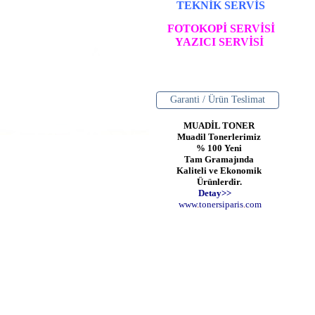
TEKNİK SERVİS
FOTOKOPİ SERVİSİ
YAZICI SERVİSİ
Garanti / Ürün Teslimat
MUADİL TONER
Muadil Tonerlerimiz
% 100 Yeni
Tam Gramajında
Kaliteli ve Ekonomik
Ürünlerdir.
Detay>>
www
.
toner
siparis
.
com