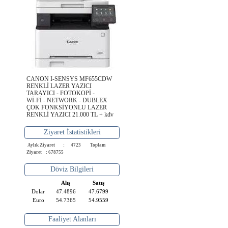
CANON I-SENSYS MF655CDW
RENKLİ LAZER YAZICI
TARAYICI - FOTOKOPİ -
Wİ-Fİ - NETWORK - DUBLEX
ÇOK FONKSİYONLU LAZER
RENKLİ YAZICI 21.000 TL + kdv
Ziyaret İstatistikleri
Aylık Ziyaret : 4723
Toplam
Ziyaret : 678755
Döviz Bilgileri
Alış
Satış
Dolar
47.4896
47.6799
Euro
54.7365
54.9559
Faaliyet Alanları