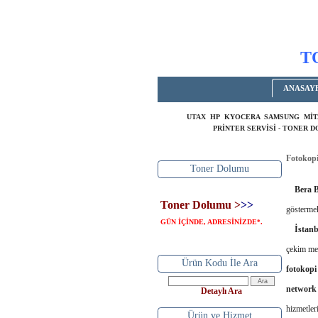
T
ANASAY
UTAX HP KYOCERA SAMSUNG MİT
PRİNTER SERVİSİ - TONER 
Fotokopi
Toner Dolumu
FOTO
Bera Bü
Toner Dolumu >
>>
göstermek
GÜN İÇİNDE, ADRESİNİZDE
.
*
İstanb
çekim mer
Ürün Kodu İle Ara
fotokop
network 
Detaylı Ara
hizmetler
Ürün ve Hizmet