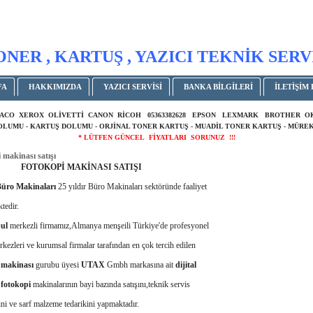
ONER , KARTUŞ , YAZICI TEKNİK SERV
FA
HAKKIMIZDA
YAZICI SERVİSİ
BANKA BİLGİLERİ
İLETİŞİM 
ACO XEROX OLİVETTİ CANON RİCOH 05363382628 EPSON LEXMARK BROTHER 
DOLUMU - KARTUŞ DOLUMU - ORJİNAL TONER KARTUŞ - MUADİL TONER KARTUŞ - MÜREK
* LÜTFEN GÜNCEL FİYATLARI SORUNUZ !!!
 makinası satışı
KOPİ MAKİNASI SATIŞI
ro Makinaları
25 yıldır Büro Makinaları sektöründe faaliyet
tedir.
ul
merkezli firmamız,Almanya menşeili Türkiye'de profesyonel
kezleri ve kurumsal firmalar tarafından en çok tercih edilen
i
makinası
gurubu üyesi
UTAX
Gmbh markasına ait
dijital
fotokopi
makinalarının bayi bazında satışını,teknik servis
ini ve sarf malzeme tedarikini yapmaktadır.