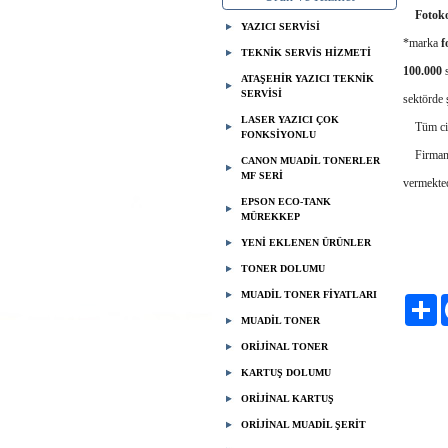
Fotok
YAZICI SERVİSİ
*marka
f
TEKNİK SERVİS HİZMETİ
100.000
s
ATAŞEHİR YAZICI TEKNİK
SERVİSİ
sektörde 
LASER YAZICI ÇOK
Tüm ciha
FONKSİYONLU
Firmam
CANON MUADİL TONERLER
MF SERİ
vermekted
EPSON ECO-TANK
MÜREKKEP
YENİ EKLENEN ÜRÜNLER
www
inf
TONER DOLUMU
05
MUADİL TONER FİYATLARI
Pa
MUADİL TONER
ORİJİNAL TONER
KARTUŞ DOLUMU
ORİJİNAL KARTUŞ
ORİJİNAL MUADİL ŞERİT