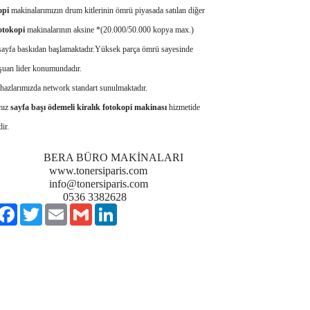
opi
makinalarımızın drum kitlerinin ömrü piyasada satılan diğer
otokopi
makinalarının aksine *(20.000/50.000 kopya max.)
ayfa baskıdan başlamaktadır.Yüksek parça ömrü sayesinde
şuan lider konumundadır.
zlarımızda network standart sunulmaktadır.
ız
sayfa başı ödemeli kiralık fotokopi makinası
hizmetide
ir.
BERA BÜRO MAKİNALARI
.tonersiparis.com
o@tonersiparis.com
36 3382628
ylaş
Facebook
Twitter
Email
Gmail
LinkedIn