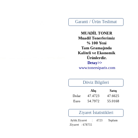
Garanti / Ürün Teslimat
MUADİL TONER
Muadil Tonerlerimiz
% 100 Yeni
Tam Gramajında
Kaliteli ve Ekonomik
Ürünlerdir.
Detay>>
www
.
toner
siparis
.
com
Döviz Bilgileri
Alış
Satış
Dolar
47.4723
47.6625
Euro
54.7972
55.0168
Ziyaret İstatistikleri
Aylık Ziyaret : 4723
Toplam
Ziyaret : 678755