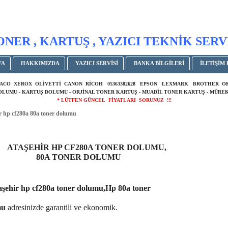
ONER , KARTUŞ , YAZICI TEKNİK SERV
FA
HAKKIMIZDA
YAZICI SERVİSİ
BANKA BİLGİLERİ
İLETİŞİM 
ACO XEROX OLİVETTİ CANON RİCOH 05363382628 EPSON LEXMARK BROTHER 
DOLUMU - KARTUŞ DOLUMU - ORJİNAL TONER KARTUŞ - MUADİL TONER KARTUŞ - MÜREK
* LÜTFEN GÜNCEL FİYATLARI SORUNUZ !!!
r hp cf280a 80a toner dolumu
ŞEHİR HP CF280A TONER DOLUMU,
A TONER DOLUMU
aşehir hp cf280a toner dolumu,Hp 80a toner
mu
adresinizde garantili ve ekonomik.