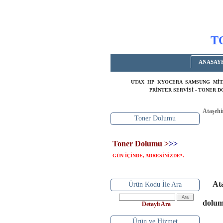
T
ANASAY
UTAX HP KYOCERA SAMSUNG MİT
PRİNTER SERVİSİ - TONER 
Ataşehi
Toner Dolumu
Toner Dolumu >
>>
ATA
80
GÜN İÇİNDE, ADRESİNİZDE
.
*
At
Ürün Kodu İle Ara
dolu
Detaylı Ara
Ürün ve Hizmet