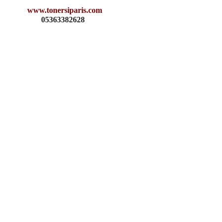
www.tonersiparis.com
363382628