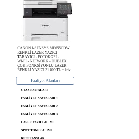
CANON I-SENSYS MF655CDW
RENKLİ LAZER YAZICI
TARAYICI - FOTOKOPİ -
Wİ-Fİ - NETWORK - DUBLEX
ÇOK FONKSİYONLU LAZER
RENKLİ YAZICI 21.000 TL + kdv
Faaliyet Alanları
UTAX SAYFALARI
FAALİYET SAYFALARI 1
FAALİYET SAYFALARI 2
FAALİYET SAYFALARI 3
LASER YAZICI ALIMI
SPOT TONER ALIMI
REFERANSLAR