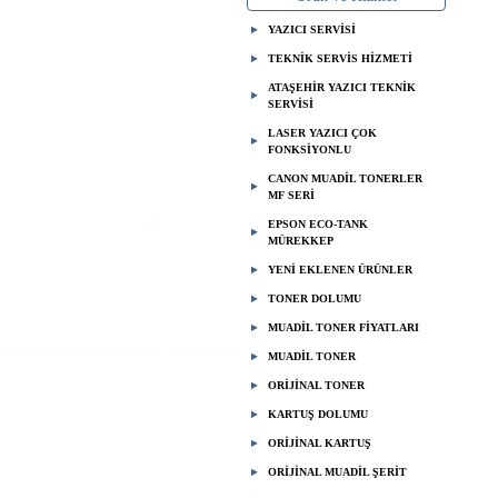
YAZICI SERVİSİ
05
TEKNİK SERVİS HİZMETİ
ATAŞEHİR YAZICI TEKNİK
SERVİSİ
LASER YAZICI ÇOK
FONKSİYONLU
CANON MUADİL TONERLER
MF SERİ
EPSON ECO-TANK
MÜREKKEP
YENİ EKLENEN ÜRÜNLER
TONER DOLUMU
MUADİL TONER FİYATLARI
MUADİL TONER
ORİJİNAL TONER
KARTUŞ DOLUMU
ORİJİNAL KARTUŞ
ORİJİNAL MUADİL ŞERİT