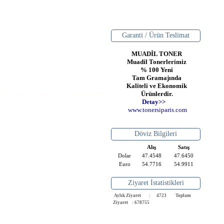
Garanti / Ürün Teslimat
MUADİL TONER
Muadil Tonerlerimiz
% 100 Yeni
Tam Gramajında
Kaliteli ve Ekonomik
Ürünlerdir.
Detay>>
www
.
toner
siparis
.
com
Döviz Bilgileri
Alış
Satış
Dolar
47.4548
47.6450
Euro
54.7716
54.9911
Ziyaret İstatistikleri
Aylık Ziyaret : 4723
Toplam
Ziyaret : 678755