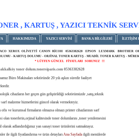
ONER , KARTUŞ , YAZICI TEKNİK SERV
FA
HAKKIMIZDA
YAZICI SERVİSİ
BANKA BİLGİLERİ
İLETİŞİM 
ACO XEROX OLİVETTİ CANON RİCOH 05363382628 EPSON LEXMARK BROTHER 
DOLUMU - KARTUŞ DOLUMU - ORJİNAL TONER KARTUŞ - MUADİL TONER KARTUŞ - MÜREK
* LÜTFEN GÜNCEL FİYATLARI SORUNUZ !!!
kkalköy toner dolum.tonersiparis.com 05363382628
 Büro Makinaları sektöründe 20 yılı aşkın süredir faaliyet
ktedir.
ik cihazların her geçen gün geliştirildiği sektörümüzde ,satış,teknik
e sarf malzeme hizmetlerini güncel olarak vermekteyiz.
 ve kurumsal firmaların olmazsa olmazı printer cihazlarının sarf
i olan tonerlerin,orjinal kalitesinde toner dolumlarını ,toner yenilemesini
l olarak adlandırdığımız yan sanayi toner ürünlerini satmaktayız.
ile ilgili fiyatlandırma ve ürün detayları
Ana Sayfada
ilgili menülerde