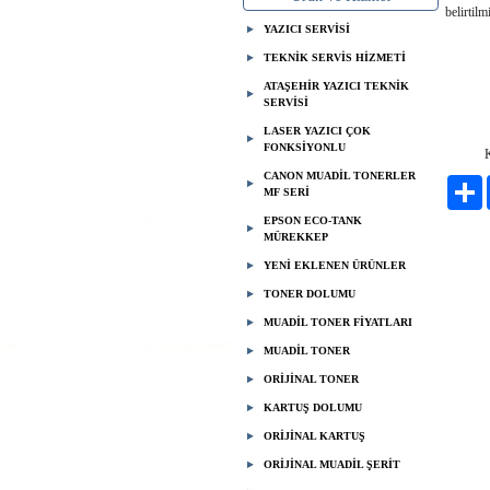
belirtilmi
YAZICI SERVİSİ
Ber
TEKNİK SERVİS HİZMETİ
ATAŞEHİR YAZICI TEKNİK
SERVİSİ
05
LASER YAZICI ÇOK
FONKSİYONLU
Küçükb
CANON MUADİL TONERLER
P
MF SERİ
EPSON ECO-TANK
MÜREKKEP
YENİ EKLENEN ÜRÜNLER
TONER DOLUMU
MUADİL TONER FİYATLARI
MUADİL TONER
ORİJİNAL TONER
KARTUŞ DOLUMU
ORİJİNAL KARTUŞ
ORİJİNAL MUADİL ŞERİT