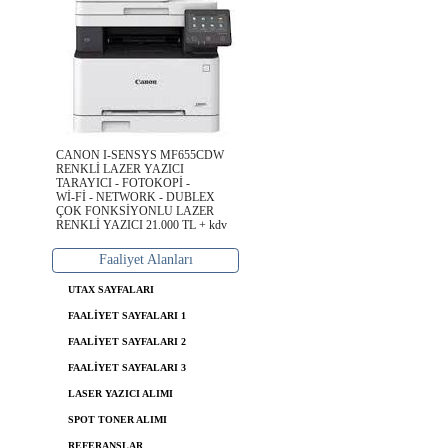
CANON I-SENSYS MF655CDW
RENKLİ LAZER YAZICI
TARAYICI - FOTOKOPİ -
Wİ-Fİ - NETWORK - DUBLEX
ÇOK FONKSİYONLU LAZER
RENKLİ YAZICI 21.000 TL + kdv
Faaliyet Alanları
UTAX SAYFALARI
FAALİYET SAYFALARI 1
FAALİYET SAYFALARI 2
FAALİYET SAYFALARI 3
LASER YAZICI ALIMI
SPOT TONER ALIMI
REFERANSLAR