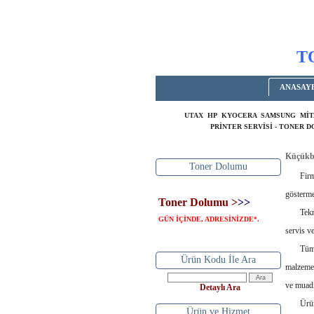
T
ANASAY
UTAX HP KYOCERA SAMSUNG MİT
PRİNTER SERVİSİ - TONER 
Küçükba
Toner Dolumu
Firmamız
gösterme
Toner Dolumu >
>>
Teknoloj
GÜN İÇİNDE, ADRESİNİZDE
.
*
servis v
Tüm ofis
Ürün Kodu İle Ara
malzemes
ve muadi
Detaylı Ara
Ürünler 
Ürün ve Hizmet