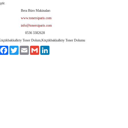
ştir.
a Büro Makinaları
www.tonersiparis.com
info@tonersiparis.com
36 3382628
akkalköy Toner Dolum,Küçükbakkalköy Toner Dolumu
aylaş
Facebook
Twitter
Email
Gmail
LinkedIn