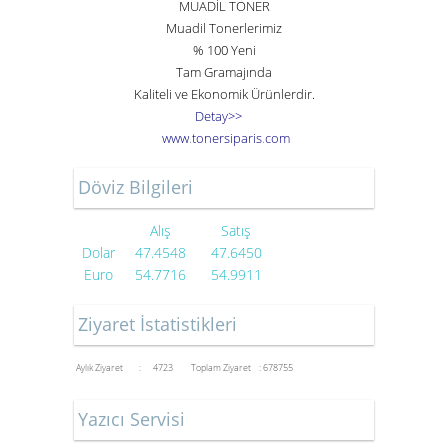
MUADİL TONER
Muadil Tonerlerimiz
% 100 Yeni
Tam Gramajında
Kaliteli ve Ekonomik Ürünlerdir.
Detay>>
www
.
toner
siparis
.
com
Döviz Bilgileri
Alış
Satış
Dolar
47.4548
47.6450
Euro
54.7716
54.9911
Ziyaret İstatistikleri
Aylık Ziyaret : 4723
Toplam Ziyaret : 678755
Yazıcı Servisi