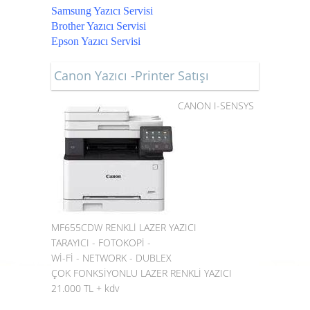
Samsung Yazıcı Servisi
Brother Yazıcı Servisi
Epson Yazıcı Servisi
Canon Yazıcı -Printer Satışı
CANON I-SENSYS
MF655CDW RENKLİ LAZER YAZICI
TARAYICI - FOTOKOPİ -
Wİ-Fİ - NETWORK - DUBLEX
ÇOK FONKSİYONLU LAZER RENKLİ YAZICI
21.000 TL + kdv