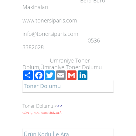
Bera Büro
Makinaları
www.tonersiparis.com
info@tonersiparis.com
0536
3382628
Ümraniye Toner
Dolum,Ümraniye Toner Dolumu
Paylaş
Facebook
Twitter
Email
Gmail
LinkedIn
Toner Dolumu
Toner Dolumu >
>>
GÜN İÇİNDE, ADRESİNİZDE
*
.
Ürün Kodu İle Ara