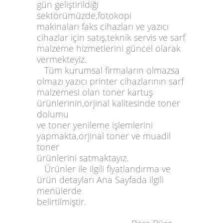
gün geliştirildiği
sektörümüzde,
fotokopi
makinaları
faks
cihazları ve
yazıcı
cihazlar için
satış,teknik
servis
ve
sarf
malzeme
hizmetlerini güncel olarak
vermekteyiz.
Tüm kurumsal firmaların olmazsa
olmazı
yazıcı printer
cihazlarının
sarf
malzemesi olan
toner kartuş
ürünlerinin
,
orjinal
kalitesinde
toner
dolumu
ve
toner yenileme
işlemlerini
yapmakta
,orjinal toner
ve
muadil
toner
ürünlerini satmaktayız.
Ürünler ile ilgili fiyatlandırma ve
ürün detayları
Ana Sayfada
ilgili
menülerde
belirtilmiştir.