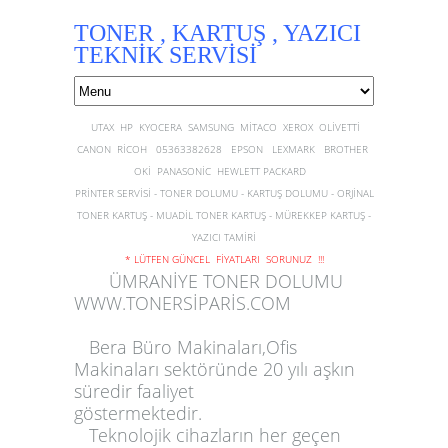
TONER , KARTUŞ , YAZICI
TEKNİK SERVİSİ
UTAX HP KYOCERA SAMSUNG MİTACO XEROX OLİVETTİ
CANON RİCOH 05363382628 EPSON LEXMARK BROTHER
OKİ PANASONİC HEWLETT PACKARD
PRİNTER SERVİSİ - TONER DOLUMU - KARTUŞ DOLUMU - ORJİNAL
TONER KARTUŞ - MUADİL TONER KARTUŞ - MÜREKKEP KARTUŞ -
YAZICI TAMİRİ
* LÜTFEN GÜNCEL FİYATLARI SORUNUZ !!!
ÜMRANİYE TONER DOLUMU
WWW.TONERSİPARİS.COM
Bera Büro Makinaları,Ofis
Makinaları sektöründe 20 yılı aşkın
süredir faaliyet
göstermektedir.
Teknolojik cihazların her geçen