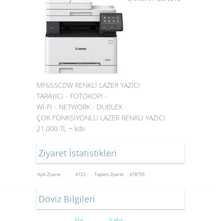
MF655CDW RENKLİ LAZER YAZICI
TARAYICI - FOTOKOPİ -
Wİ-Fİ - NETWORK - DUBLEX
ÇOK FONKSİYONLU LAZER RENKLİ YAZICI
21.000 TL + kdv
Ziyaret İstatistikleri
Aylık Ziyaret : 4723
Toplam Ziyaret : 678755
Döviz Bilgileri
Alış
Satış