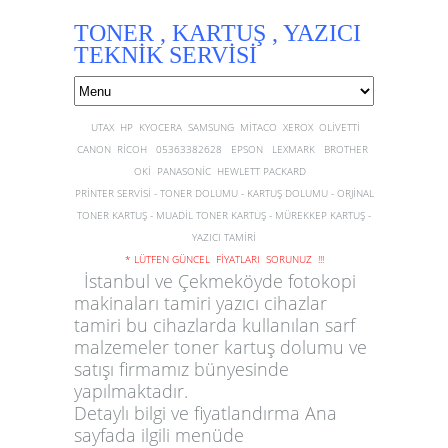
TONER , KARTUŞ , YAZICI
TEKNİK SERVİSİ
UTAX HP KYOCERA SAMSUNG MİTACO XEROX OLİVETTİ
CANON RİCOH 05363382628 EPSON LEXMARK BROTHER
OKİ PANASONİC HEWLETT PACKARD
PRİNTER SERVİSİ - TONER DOLUMU - KARTUŞ DOLUMU - ORJİNAL
TONER KARTUŞ - MUADİL TONER KARTUŞ - MÜREKKEP KARTUŞ -
YAZICI TAMİRİ
* LÜTFEN GÜNCEL FİYATLARI SORUNUZ !!!
İstanbul ve Çekmeköyde fotokopi
makinaları tamiri yazıcı cihazlar
tamiri bu cihazlarda kullanılan sarf
malzemeler toner kartuş dolumu ve
satışı firmamız bünyesinde
yapılmaktadır.
Detaylı bilgi ve fiyatlandırma Ana
sayfada ilgili menüde