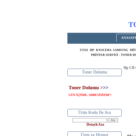
T
ANASAY
UTAX HP KYOCERA SAMSUNG MİT
PRİNTER SERVİSİ - TONER 
Hp CB C
Toner Dolumu
Toner Dolumu >
>>
GÜN İÇİNDE, ADRESİNİZDE
.
*
sıfı
Ürün Kodu İle Ara
Detaylı Ara
Ürün ve Hizmet