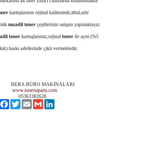
markasına ait laser yazıcı cihazlarda kullanılmakta
oner
kartuşlarının orjinal kalitesinde,ithal,sıfır
mik
muadil toner
çeşitlerinin satışını yapmaktayız.
il toner
kartuşlarımız,orjinal
toner
ile aynı (%5
uk) baskı adetlerinde çıktı vermektedir.
RA BÜRO MAKİNALARI
www.tonersiparis.com
363382628
aylaş
Facebook
Twitter
Email
Gmail
LinkedIn