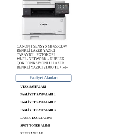
CANON I-SENSYS MF655CDW
RENKLİ LAZER YAZICI
TARAYICI - FOTOKOPİ -
Wİ-Fİ - NETWORK - DUBLEX
ÇOK FONKSİYONLU LAZER
RENKLİ YAZICI 21.000 TL + kdv
Faaliyet Alanları
UTAX SAYFALARI
FAALİYET SAYFALARI 1
FAALİYET SAYFALARI 2
FAALİYET SAYFALARI 3
LASER YAZICI ALIMI
SPOT TONER ALIMI
REFERANSLAR