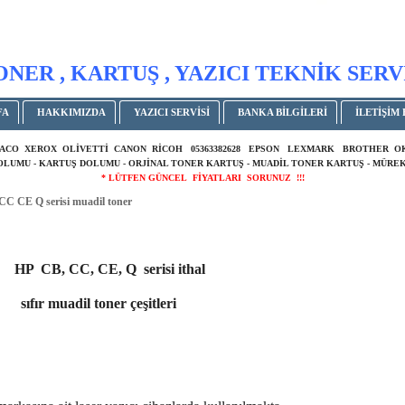
ONER , KARTUŞ , YAZICI TEKNİK SERV
FA
HAKKIMIZDA
YAZICI SERVİSİ
BANKA BİLGİLERİ
İLETİŞİM 
ACO XEROX OLİVETTİ CANON RİCOH 05363382628 EPSON LEXMARK BROTHER 
DOLUMU - KARTUŞ DOLUMU - ORJİNAL TONER KARTUŞ - MUADİL TONER KARTUŞ - MÜREK
* LÜTFEN GÜNCEL FİYATLARI SORUNUZ !!!
C CE Q serisi muadil toner
HP CB, CC, CE, Q serisi ithal
r muadil toner çeşitleri