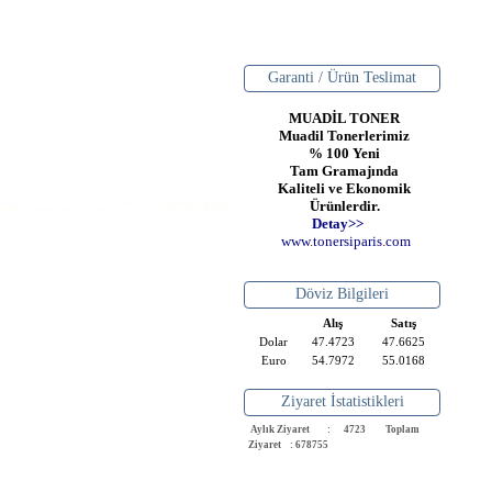
Garanti / Ürün Teslimat
MUADİL TONER
Muadil Tonerlerimiz
% 100 Yeni
Tam Gramajında
Kaliteli ve Ekonomik
Ürünlerdir.
Detay>>
www
.
toner
siparis
.
com
Döviz Bilgileri
Alış
Satış
Dolar
47.4723
47.6625
Euro
54.7972
55.0168
Ziyaret İstatistikleri
Aylık Ziyaret : 4723
Toplam
Ziyaret : 678755