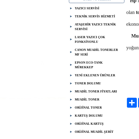
Hp
YAZICI SERVİSİ
olan
t
TEKNİK SERVİS HİZMETİ
ekono
ATAŞEHİR YAZICI TEKNİK
SERVİSİ
Muad
LASER YAZICI ÇOK
FONKSİYONLU
yoğunl
CANON MUADİL TONERLER
MF SERİ
EPSON ECO-TANK
MÜREKKEP
YENİ EKLENEN ÜRÜNLER
BE
TONER DOLUMU
MUADİL TONER FİYATLARI
05
MUADİL TONER
P
ORİJİNAL TONER
KARTUŞ DOLUMU
ORİJİNAL KARTUŞ
ORİJİNAL MUADİL ŞERİT