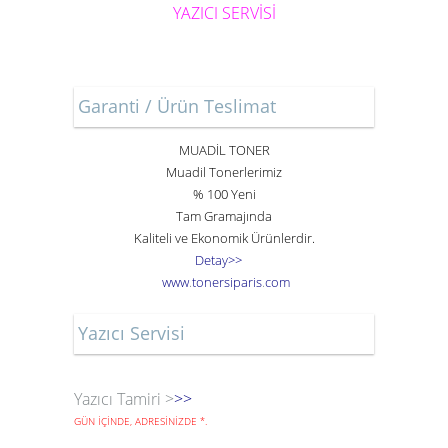
YAZICI SERVİSİ
Garanti / Ürün Teslimat
MUADİL TONER
Muadil Tonerlerimiz
% 100 Yeni
Tam Gramajında
Kaliteli ve Ekonomik Ürünlerdir.
Detay>>
www
.
toner
siparis
.
com
Yazıcı Servisi
Yazıcı Tamiri >
>>
GÜN İÇİNDE, ADRESİNİZDE
*
.