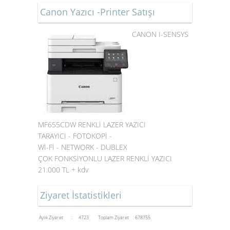
Canon Yazıcı -Printer Satışı
CANON I-SENSYS
MF655CDW RENKLİ LAZER YAZICI
TARAYICI - FOTOKOPİ -
Wİ-Fİ - NETWORK - DUBLEX
ÇOK FONKSİYONLU LAZER RENKLİ YAZICI
21.000 TL + kdv
Ziyaret İstatistikleri
Aylık Ziyaret : 4723
Toplam Ziyaret : 678755