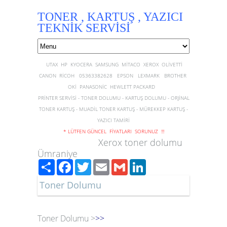
TONER , KARTUŞ , YAZICI
TEKNİK SERVİSİ
UTAX HP KYOCERA SAMSUNG MİTACO XEROX OLİVETTİ
CANON RİCOH 05363382628 EPSON LEXMARK BROTHER
OKİ PANASONİC HEWLETT PACKARD
PRİNTER SERVİSİ - TONER DOLUMU - KARTUŞ DOLUMU - ORJİNAL
TONER KARTUŞ - MUADİL TONER KARTUŞ - MÜREKKEP KARTUŞ -
YAZICI TAMİRİ
* LÜTFEN GÜNCEL FİYATLARI SORUNUZ !!!
Xerox toner dolumu
Ümraniye
Paylaş
Facebook
Twitter
Email
Gmail
LinkedIn
Toner Dolumu
Toner Dolumu >
>>