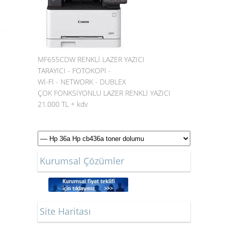
MF655CDW RENKLİ LAZER YAZICI
TARAYICI - FOTOKOPİ -
Wİ-Fİ - NETWORK - DUBLEX
ÇOK FONKSİYONLU LAZER RENKLİ YAZICI
21.000 TL + kdv
Kurumsal Çözümler
Site Haritası