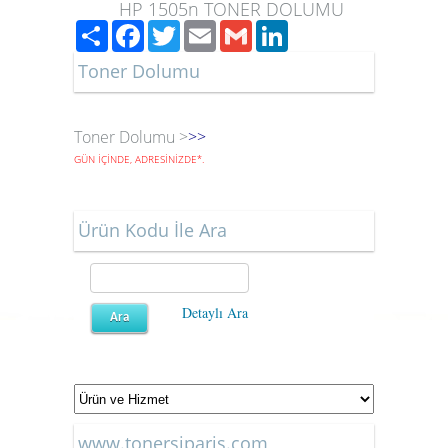
HP 1505n TONER DOLUMU
Paylaş
Facebook
Twitter
Email
Gmail
LinkedIn
Toner Dolumu
Toner Dolumu >
>>
GÜN İÇİNDE, ADRESİNİZDE
*
.
Ürün Kodu İle Ara
Detaylı Ara
www.tonersiparis.com