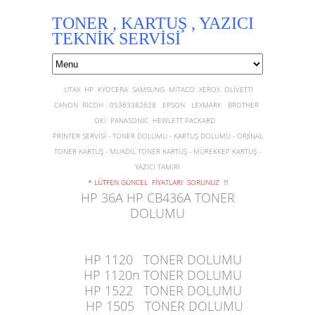
TONER , KARTUŞ , YAZICI
TEKNİK SERVİSİ
UTAX HP KYOCERA SAMSUNG MİTACO XEROX OLİVETTİ
CANON RİCOH 05363382628 EPSON LEXMARK BROTHER
OKİ PANASONİC HEWLETT PACKARD
PRİNTER SERVİSİ - TONER DOLUMU - KARTUŞ DOLUMU - ORJİNAL
TONER KARTUŞ - MUADİL TONER KARTUŞ - MÜREKKEP KARTUŞ -
YAZICI TAMİRİ
* LÜTFEN GÜNCEL FİYATLARI SORUNUZ !!!
HP 36A HP CB436A TONER
DOLUMU
HP 1120 TONER DOLUMU
HP 1120n TONER DOLUMU
HP 1522 TONER DOLUMU
HP 1505 TONER DOLUMU