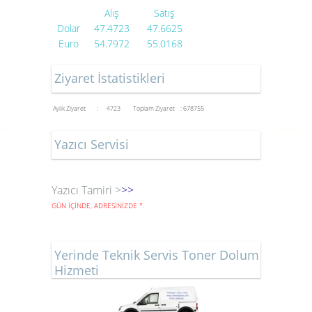
Alış
Satış
Dolar
47.4723
47.6625
Euro
54.7972
55.0168
Ziyaret İstatistikleri
Aylık Ziyaret : 4723
Toplam Ziyaret : 678755
Yazıcı Servisi
Yazıcı Tamiri >
>>
GÜN İÇİNDE, ADRESİNİZDE
*
.
Yerinde Teknik Servis Toner Dolum
Hizmeti