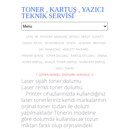
TONER , KARTUŞ , YAZICI
TEKNİK SERVİSİ
UTAX HP KYOCERA SAMSUNG MİTACO XEROX OLİVETTİ
CANON RİCOH 05363382628 EPSON LEXMARK BROTHER
OKİ PANASONİC HEWLETT PACKARD
PRİNTER SERVİSİ - TONER DOLUMU - KARTUŞ DOLUMU - ORJİNAL
TONER KARTUŞ - MUADİL TONER KARTUŞ - MÜREKKEP KARTUŞ -
YAZICI TAMİRİ
* LÜTFEN GÜNCEL FİYATLARI SORUNUZ !!!
Laser siyah toner dolumu
Laser renkli toner dolumu
Printer cihazlarınızda kullandığınız
laser tonerleriniz kendi markalarının
orjinal toner tozları ile dolum
yapılmaktadır.Tonerin modeline
göre dolumda kullanılacak tozun
miktarı farklı olup orjinalindeki