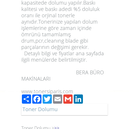
kapasitede dolumu yapılır.Baskı
kalitesi ve baskı adedi %5 doluluk
oranı ile orjinal tonerle
aynıdır.Tonerinize yapılan dolum
işlemlerine göre zaman içinde
ömrünü tamamlamış
drum,pcr,cleanıng blade gibi
parçalarının değişimi gerekir.
Detaylı bilgi ve fiyatlar ana sayfada
ilgili menülerde belirtilmiştir.
BERA BÜRO
MAKİNALARI
www.tonersiparis.com
Paylaş
Facebook
Twitter
Email
Gmail
LinkedIn
Toner Dolumu
Toner Dolumu >
>>