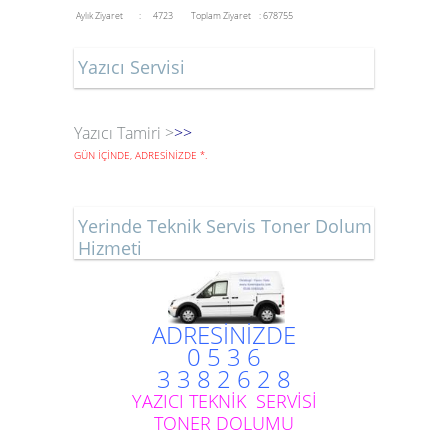
Aylık Ziyaret : 4723
Toplam Ziyaret : 678755
Yazıcı Servisi
Yazıcı Tamiri >
>>
GÜN İÇİNDE, ADRESİNİZDE
*
.
Yerinde Teknik Servis Toner Dolum
Hizmeti
ADRESİNİZDE
0 5 3 6
3 3 8 2 6 2 8
YAZICI TEKNİK SERVİSİ
TONER DOLUMU