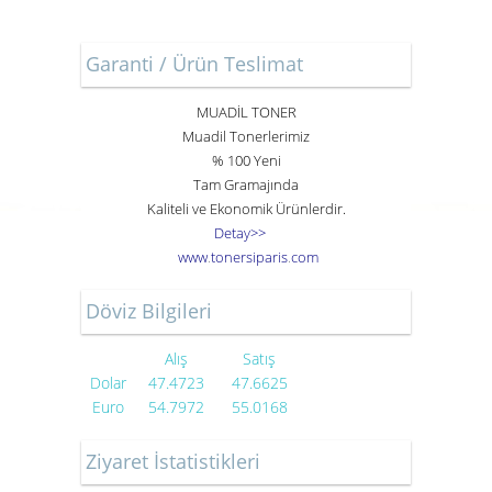
Garanti / Ürün Teslimat
MUADİL TONER
Muadil Tonerlerimiz
% 100 Yeni
Tam Gramajında
Kaliteli ve Ekonomik Ürünlerdir.
Detay>>
www
.
toner
siparis
.
com
Döviz Bilgileri
Alış
Satış
Dolar
47.4723
47.6625
Euro
54.7972
55.0168
Ziyaret İstatistikleri