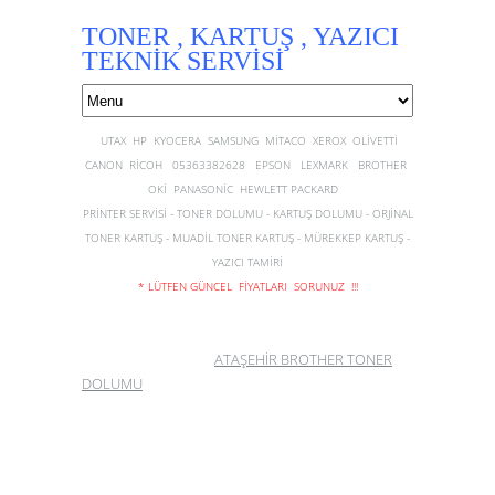
TONER , KARTUŞ , YAZICI
TEKNİK SERVİSİ
UTAX HP KYOCERA SAMSUNG MİTACO XEROX OLİVETTİ
CANON RİCOH 05363382628 EPSON LEXMARK BROTHER
OKİ PANASONİC HEWLETT PACKARD
PRİNTER SERVİSİ - TONER DOLUMU - KARTUŞ DOLUMU - ORJİNAL
TONER KARTUŞ - MUADİL TONER KARTUŞ - MÜREKKEP KARTUŞ -
YAZICI TAMİRİ
* LÜTFEN GÜNCEL FİYATLARI SORUNUZ !!!
ATAŞEHİR BROTHER TONER
DOLUMU