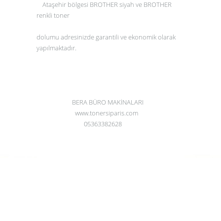
Ataşehir bölgesi BROTHER siyah
ve
BROTHER
renkli toner
dolumu
adresinizde
garantili ve ekonomik olarak
yapılmaktadır.
BERA BÜRO MAKİNALARI
www.tonersiparis.com
05363382628