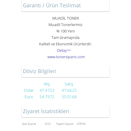
Garanti / Ürün Teslimat
MUADİL TONER
Muadil Tonerlerimiz
% 100 Yeni
Tam Gramajında
Kaliteli ve Ekonomik Ürünlerdir.
Detay>>
www
.
toner
siparis
.
com
Döviz Bilgileri
Alış
Satış
Dolar
47.4723
47.6625
Euro
54.7972
55.0168
Ziyaret İstatistikleri
Aylık Ziyaret : 4723
Toplam Ziyaret : 678755