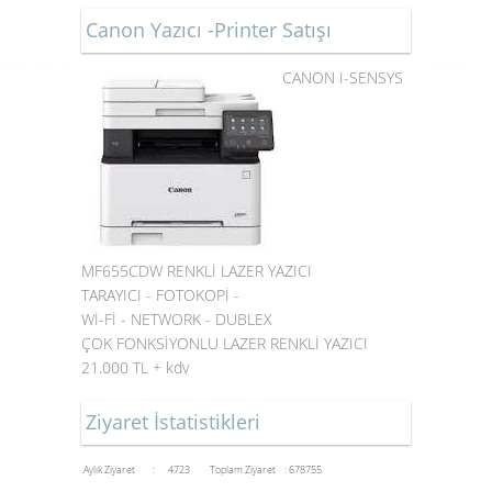
Canon Yazıcı -Printer Satışı
CANON I-SENSYS
MF655CDW RENKLİ LAZER YAZICI
TARAYICI - FOTOKOPİ -
Wİ-Fİ - NETWORK - DUBLEX
ÇOK FONKSİYONLU LAZER RENKLİ YAZICI
21.000 TL + kdv
Ziyaret İstatistikleri
Aylık Ziyaret : 4723
Toplam Ziyaret : 678755