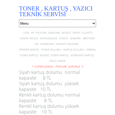
TONER , KARTUŞ , YAZICI
TEKNİK SERVİSİ
UTAX HP KYOCERA SAMSUNG MİTACO XEROX OLİVETTİ
CANON RİCOH 05363382628 EPSON LEXMARK BROTHER
OKİ PANASONİC HEWLETT PACKARD
PRİNTER SERVİSİ - TONER DOLUMU - KARTUŞ DOLUMU - ORJİNAL
TONER KARTUŞ - MUADİL TONER KARTUŞ - MÜREKKEP KARTUŞ -
YAZICI TAMİRİ
* LÜTFEN GÜNCEL FİYATLARI SORUNUZ !!!
Siyah kartuş dolumu normal
kapasite 8 TL
Siyah kartuş dolumu yüksek
kapasite 10 TL
Renkli kartuş dolumu normal
kapasite 8 TL
Renkli kartuş dolumu yüksek
kapasite 10 TL