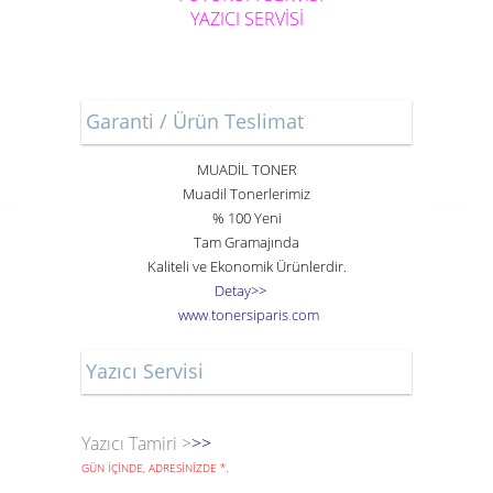
YAZICI SERVİSİ
Garanti / Ürün Teslimat
MUADİL TONER
Muadil Tonerlerimiz
% 100 Yeni
Tam Gramajında
Kaliteli ve Ekonomik Ürünlerdir.
Detay>>
www
.
toner
siparis
.
com
Yazıcı Servisi
Yazıcı Tamiri >
>>
GÜN İÇİNDE, ADRESİNİZDE
*
.