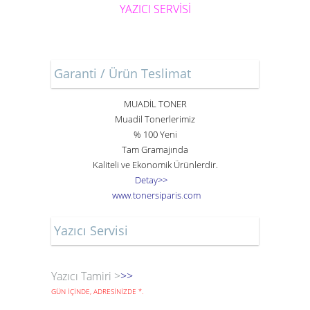
YAZICI SERVİSİ
Garanti / Ürün Teslimat
MUADİL TONER
Muadil Tonerlerimiz
% 100 Yeni
Tam Gramajında
Kaliteli ve Ekonomik Ürünlerdir.
Detay>>
www
.
toner
siparis
.
com
Yazıcı Servisi
Yazıcı Tamiri >
>>
GÜN İÇİNDE, ADRESİNİZDE
*
.