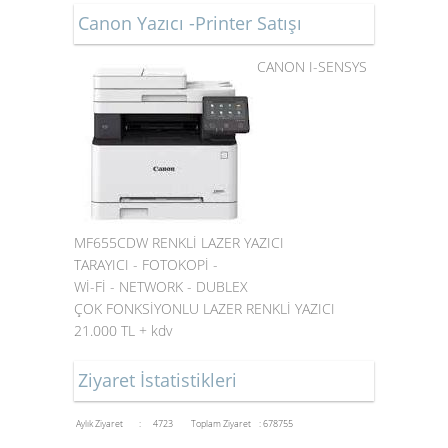
Canon Yazıcı -Printer Satışı
CANON I-SENSYS
MF655CDW RENKLİ LAZER YAZICI
TARAYICI - FOTOKOPİ -
Wİ-Fİ - NETWORK - DUBLEX
ÇOK FONKSİYONLU LAZER RENKLİ YAZICI
21.000 TL + kdv
Ziyaret İstatistikleri
Aylık Ziyaret : 4723
Toplam Ziyaret : 678755