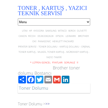
TONER , KARTUŞ , YAZICI
TEKNİK SERVİSİ
UTAX HP KYOCERA SAMSUNG MİTACO XEROX OLİVETTİ
CANON RİCOH 05363382628 EPSON LEXMARK BROTHER
OKİ PANASONİC HEWLETT PACKARD
PRİNTER SERVİSİ - TONER DOLUMU - KARTUŞ DOLUMU - ORJİNAL
TONER KARTUŞ - MUADİL TONER KARTUŞ - MÜREKKEP KARTUŞ -
YAZICI TAMİRİ
* LÜTFEN GÜNCEL FİYATLARI SORUNUZ !!!
Brother toner
dolumu Bostancı
Paylaş
Facebook
Twitter
Email
Gmail
LinkedIn
Toner Dolumu
Toner Dolumu >
>>