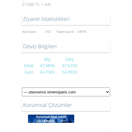
21.000 TL + kdv
Ziyaret İstatistikleri
Aylık Ziyaret : 4723
Toplam Ziyaret : 678755
Döviz Bilgileri
Alış
Satış
Dolar
47.4896
47.6799
Euro
54.7365
54.9559
Kurumsal Çözümler