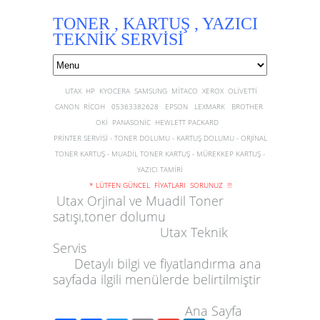
TONER , KARTUŞ , YAZICI
TEKNİK SERVİSİ
UTAX HP KYOCERA SAMSUNG MİTACO XEROX OLİVETTİ
CANON RİCOH 05363382628 EPSON LEXMARK BROTHER
OKİ PANASONİC HEWLETT PACKARD
PRİNTER SERVİSİ - TONER DOLUMU - KARTUŞ DOLUMU - ORJİNAL
TONER KARTUŞ - MUADİL TONER KARTUŞ - MÜREKKEP KARTUŞ -
YAZICI TAMİRİ
* LÜTFEN GÜNCEL FİYATLARI SORUNUZ !!!
Utax Orjinal ve Muadil Toner
satışı,toner dolumu
Utax Teknik
Servis
Detaylı bilgi ve fiyatlandırma ana
sayfada ilgili menülerde belirtilmiştir
Ana Sayfa