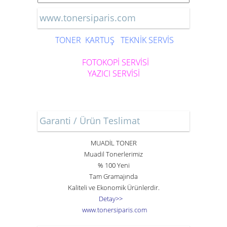
www.tonersiparis.com
TONER
KARTUŞ
TEKNİK SERVİS
FOTOKOPİ SERVİSİ
YAZICI SERVİSİ
Garanti / Ürün Teslimat
MUADİL TONER
Muadil Tonerlerimiz
% 100 Yeni
Tam Gramajında
Kaliteli ve Ekonomik Ürünlerdir.
Detay>>
www
.
toner
siparis
.
com