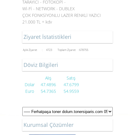
TARAYICI - FOTOKOPİ -
Wİ-Fİ - NETWORK - DUBLEX
ÇOK FONKSİYONLU LAZER RENKLİ YAZICI
21.000 TL + kdv
Ziyaret İstatistikleri
Aylık Ziyaret : 4723
Toplam Ziyaret : 678755
Döviz Bilgileri
Alış
Satış
Dolar
47.4896
47.6799
Euro
54.7365
54.9559
Kurumsal Çözümler