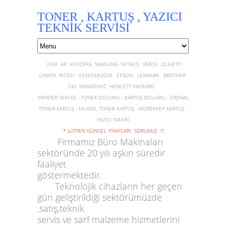
TONER , KARTUŞ , YAZICI
TEKNİK SERVİSİ
UTAX HP KYOCERA SAMSUNG MİTACO XEROX OLİVETTİ
CANON RİCOH 05363382628 EPSON LEXMARK BROTHER
OKİ PANASONİC HEWLETT PACKARD
PRİNTER SERVİSİ - TONER DOLUMU - KARTUŞ DOLUMU - ORJİNAL
TONER KARTUŞ - MUADİL TONER KARTUŞ - MÜREKKEP KARTUŞ -
YAZICI TAMİRİ
* LÜTFEN GÜNCEL FİYATLARI SORUNUZ !!!
Firmamız Büro Makinaları
sektöründe 20 yılı aşkın süredir
faaliyet
göstermektedir.
Teknolojik cihazların her geçen
gün geliştirildiği sektörümüzde
,satış,teknik
servis ve sarf malzeme hizmetlerini