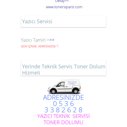
Detay>>
www
.
toner
siparis
.
com
Yazıcı Servisi
Yazıcı Tamiri >
>>
GÜN İÇİNDE, ADRESİNİZDE
*
.
Yerinde Teknik Servis Toner Dolum
Hizmeti
ADRESİNİZDE
0 5 3 6
3 3 8 2 6 2 8
YAZICI TEKNİK SERVİSİ
TONER DOLUMU