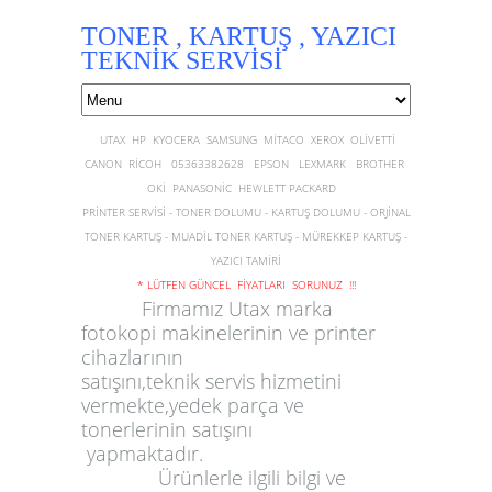
TONER , KARTUŞ , YAZICI
TEKNİK SERVİSİ
UTAX HP KYOCERA SAMSUNG MİTACO XEROX OLİVETTİ
CANON RİCOH 05363382628 EPSON LEXMARK BROTHER
OKİ PANASONİC HEWLETT PACKARD
PRİNTER SERVİSİ - TONER DOLUMU - KARTUŞ DOLUMU - ORJİNAL
TONER KARTUŞ - MUADİL TONER KARTUŞ - MÜREKKEP KARTUŞ -
YAZICI TAMİRİ
* LÜTFEN GÜNCEL FİYATLARI SORUNUZ !!!
Firmamız
Utax
marka
fotokopi
makinelerinin ve
printer
cihazlarının
satış
ını,teknik
servis
hizmetini
vermekte,
yedek parça
ve
toner
lerinin satışını
yapmaktadır.
Ürünlerle ilgili bilgi ve