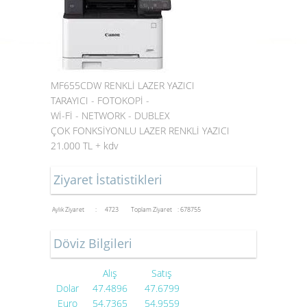
MF655CDW RENKLİ LAZER YAZICI
TARAYICI - FOTOKOPİ -
Wİ-Fİ - NETWORK - DUBLEX
ÇOK FONKSİYONLU LAZER RENKLİ YAZICI
21.000 TL + kdv
Ziyaret İstatistikleri
Aylık Ziyaret : 4723
Toplam Ziyaret : 678755
Döviz Bilgileri
Alış
Satış
Dolar
47.4896
47.6799
Euro
54.7365
54.9559