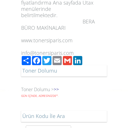
fiyatlandırma Ana sayfada Utax
menülerinde
belirtilmektedir.
BERA
BÜRO MAKİNALARI
www.tonersiparis.com
info@tonersiparis.com
Paylaş
Facebook
Twitter
Email
Gmail
LinkedIn
Toner Dolumu
Toner Dolumu >
>>
GÜN İÇİNDE, ADRESİNİZDE
*
.
Ürün Kodu İle Ara