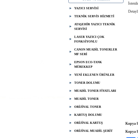
İstenild
YAZICI SERVİSİ
Detaylı 
TEKNİK SERVİS HİZMETİ
ATAŞEHİR YAZICI TEKNİK
BER
SERVİSİ
LASER YAZICI ÇOK
FONKSİYONLU
CANON MUADİL TONERLER
0 
MF SERİ
EPSON ECO-TANK
MÜREKKEP
YENİ EKLENEN ÜRÜNLER
TONER DOLUMU
MUADİL TONER FİYATLARI
MUADİL TONER
ORİJİNAL TONER
KARTUŞ DOLUMU
ORİJİNAL KARTUŞ
Kopya b
ORİJİNAL MUADİL ŞERİT
Kopya b