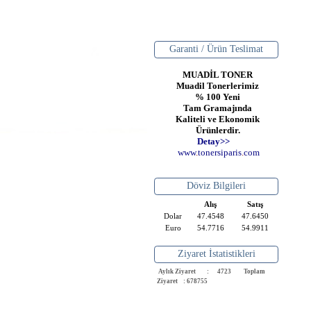
Garanti / Ürün Teslimat
MUADİL TONER
Muadil Tonerlerimiz
% 100 Yeni
Tam Gramajında
Kaliteli ve Ekonomik
Ürünlerdir.
Detay>>
www
.
toner
siparis
.
com
Döviz Bilgileri
Alış
Satış
Dolar
47.4548
47.6450
Euro
54.7716
54.9911
Ziyaret İstatistikleri
Aylık Ziyaret : 4723
Toplam
Ziyaret : 678755