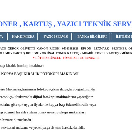
ONER , KARTUŞ , YAZICI TEKNİK SERV
FA
HAKKIMIZDA
YAZICI SERVİSİ
BANKA BİLGİLERİ
İLETİŞİM 
ACO XEROX OLİVETTİ CANON RİCOH 05363382628 EPSON LEXMARK BROTHER 
DOLUMU - KARTUŞ DOLUMU - ORJİNAL TONER KARTUŞ - MUADİL TONER KARTUŞ - MÜREK
* LÜTFEN GÜNCEL FİYATLARI SORUNUZ !!!
aşı kiralık fotokopi makinası
KOPYA BAŞI KİRALIK FOTOKOPİ MAKİNASI
ro Makinaları,firmanızın
fotokopi çekim
ihtiyaçları doğrultusunda
erecek çok fonksiyonlu
dijital fotokopi makinalarını
,yapacağınız
etlerine göre çok uygun fiyatlar ile
kopya başı ödemeli kiralık
veya
aşı
ödemeli kiralık
sistemi olmak üzere
fotokopi makinaları
ma
hizmeti
sunmaktadır.
ervis,sarf malzeme ve yedek parça sisteme ücretsiz dahildir,