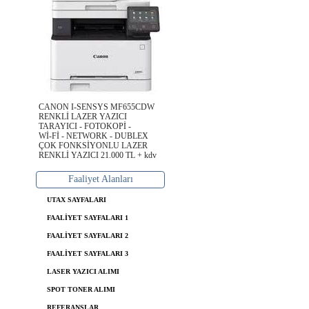
CANON I-SENSYS MF655CDW
RENKLİ LAZER YAZICI
TARAYICI - FOTOKOPİ -
Wİ-Fİ - NETWORK - DUBLEX
ÇOK FONKSİYONLU LAZER
RENKLİ YAZICI 21.000 TL + kdv
Faaliyet Alanları
UTAX SAYFALARI
FAALİYET SAYFALARI 1
FAALİYET SAYFALARI 2
FAALİYET SAYFALARI 3
LASER YAZICI ALIMI
SPOT TONER ALIMI
REFERANSLAR