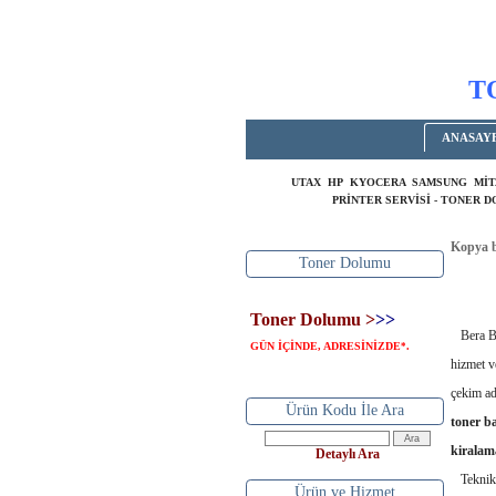
T
ANASAY
UTAX HP KYOCERA SAMSUNG MİT
PRİNTER SERVİSİ - TONER 
Kopya b
Toner Dolumu
Toner Dolumu >
>>
Bera Bü
GÜN İÇİNDE, ADRESİNİZDE
.
*
hizmet v
çekim ad
Ürün Kodu İle Ara
toner b
kirala
Detaylı Ara
Teknik s
Ürün ve Hizmet