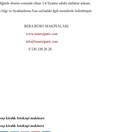
iğinde dönem sonunda cihazı 1/4 fiyatına sahibi olabilme imkanı,
bilgi ve fiyatlandırma Ana sayfadaki ilgili menülerde belirtilmiştir.
A BÜRO MAKİNALARI
www.tonersiparis.com
info@tonersiparis.com
536 338 26 28
aşı kiralık fotokopi makinası
aşı kiralık fotokopi makinesi