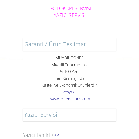
FOTOKOPİ SERVİSİ
YAZICI SERVİSİ
Garanti / Ürün Teslimat
MUADİL TONER
Muadil Tonerlerimiz
% 100 Yeni
Tam Gramajında
Kaliteli ve Ekonomik Ürünlerdir.
Detay>>
www
.
toner
siparis
.
com
Yazıcı Servisi
Yazıcı Tamiri >
>>