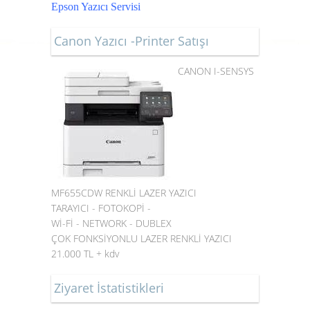
Epson Yazıcı Servisi
Canon Yazıcı -Printer Satışı
CANON I-SENSYS
MF655CDW RENKLİ LAZER YAZICI
TARAYICI - FOTOKOPİ -
Wİ-Fİ - NETWORK - DUBLEX
ÇOK FONKSİYONLU LAZER RENKLİ YAZICI
21.000 TL + kdv
Ziyaret İstatistikleri