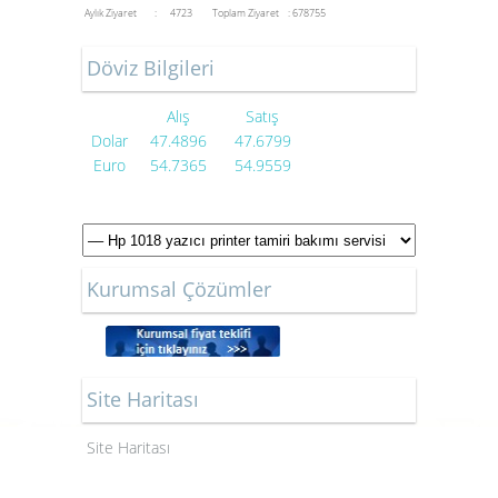
Aylık Ziyaret : 4723
Toplam Ziyaret : 678755
Döviz Bilgileri
Alış
Satış
Dolar
47.4896
47.6799
Euro
54.7365
54.9559
Kurumsal Çözümler
Site Haritası
Site Haritası