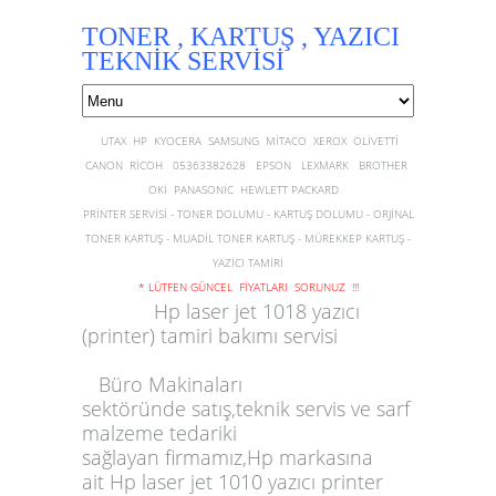
TONER , KARTUŞ , YAZICI
TEKNİK SERVİSİ
UTAX HP KYOCERA SAMSUNG MİTACO XEROX OLİVETTİ
CANON RİCOH 05363382628 EPSON LEXMARK BROTHER
OKİ PANASONİC HEWLETT PACKARD
PRİNTER SERVİSİ - TONER DOLUMU - KARTUŞ DOLUMU - ORJİNAL
TONER KARTUŞ - MUADİL TONER KARTUŞ - MÜREKKEP KARTUŞ -
YAZICI TAMİRİ
* LÜTFEN GÜNCEL FİYATLARI SORUNUZ !!!
Hp laser jet 1018 yazıcı
(printer) tamiri bakımı servisi
Büro Makinaları
sektöründe satış,teknik servis ve sarf
malzeme tedariki
sağlayan firmamız,
Hp
markasına
ait
Hp laser jet 1010 yazıcı printer