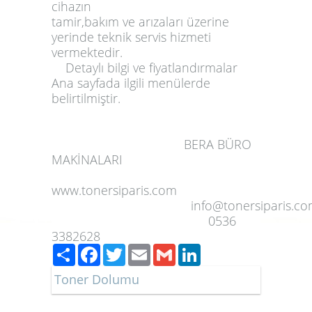
cihazın
tamir
,
bakım
ve
arızaları
üzerine
yerinde
teknik servis hizmeti
vermektedir.
Detaylı bilgi ve fiyatlandırmalar
Ana sayfada ilgili menülerde
belirtilmiştir.
BERA BÜRO
MAKİNALARI
www.tonersiparis.com
info@tonersiparis.c
0536
3382628
Paylaş
Facebook
Twitter
Email
Gmail
LinkedIn
Toner Dolumu