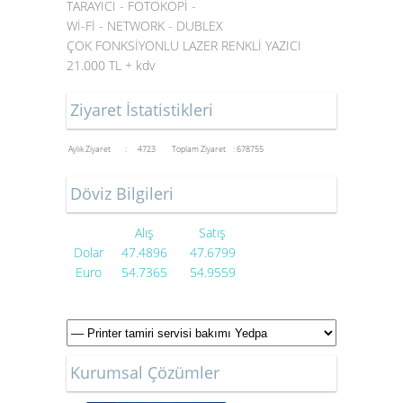
TARAYICI - FOTOKOPİ -
Wİ-Fİ - NETWORK - DUBLEX
ÇOK FONKSİYONLU LAZER RENKLİ YAZICI
21.000 TL + kdv
Ziyaret İstatistikleri
Aylık Ziyaret : 4723
Toplam Ziyaret : 678755
Döviz Bilgileri
Alış
Satış
Dolar
47.4896
47.6799
Euro
54.7365
54.9559
Kurumsal Çözümler