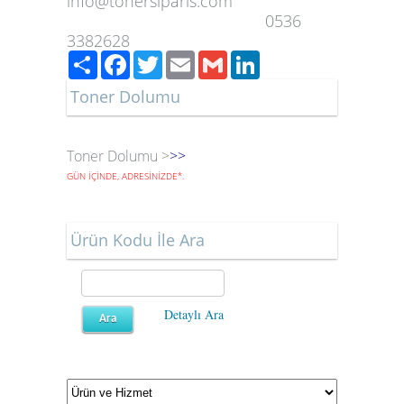
info@tonersiparis.com
0536
3382628
Paylaş
Facebook
Twitter
Email
Gmail
LinkedIn
Toner Dolumu
Toner Dolumu >
>>
GÜN İÇİNDE, ADRESİNİZDE
*
.
Ürün Kodu İle Ara
Detaylı Ara