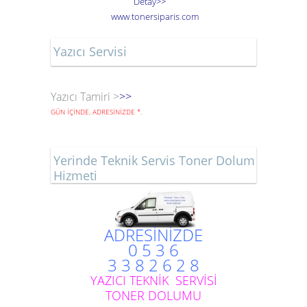
Detay>>
www
.
toner
siparis
.
com
Yazıcı Servisi
Yazıcı Tamiri >
>>
GÜN İÇİNDE, ADRESİNİZDE
*
.
Yerinde Teknik Servis Toner Dolum
Hizmeti
ADRESİNİZDE
0 5 3 6
3 3 8 2 6 2 8
YAZICI TEKNİK SERVİSİ
TONER DOLUMU