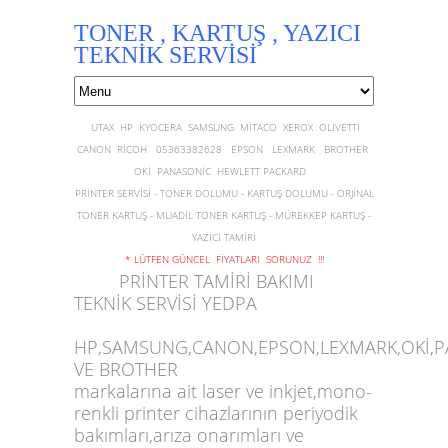
TONER , KARTUŞ , YAZICI
TEKNİK SERVİSİ
UTAX HP KYOCERA SAMSUNG MİTACO XEROX OLİVETTİ
CANON RİCOH 05363382628 EPSON LEXMARK BROTHER
OKİ PANASONİC HEWLETT PACKARD
PRİNTER SERVİSİ - TONER DOLUMU - KARTUŞ DOLUMU - ORJİNAL
TONER KARTUŞ - MUADİL TONER KARTUŞ - MÜREKKEP KARTUŞ -
YAZICI TAMİRİ
* LÜTFEN GÜNCEL FİYATLARI SORUNUZ !!!
PRİNTER TAMİRİ BAKIMI
TEKNİK SERVİSİ YEDPA
HP,SAMSUNG,CANON,EPSON,LEXMARK,OKİ,
VE BROTHER
markalarına ait
laser
ve inkjet,mono-
renkli
printer
cihazlarının periyodik
bakımları,arıza onarımları ve