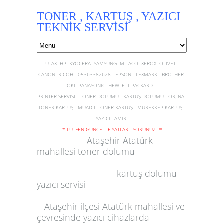
TONER , KARTUŞ , YAZICI
TEKNİK SERVİSİ
UTAX HP KYOCERA SAMSUNG MİTACO XEROX OLİVETTİ
CANON RİCOH 05363382628 EPSON LEXMARK BROTHER
OKİ PANASONİC HEWLETT PACKARD
PRİNTER SERVİSİ - TONER DOLUMU - KARTUŞ DOLUMU - ORJİNAL
TONER KARTUŞ - MUADİL TONER KARTUŞ - MÜREKKEP KARTUŞ -
YAZICI TAMİRİ
* LÜTFEN GÜNCEL FİYATLARI SORUNUZ !!!
Ataşehir Atatürk
mahallesi toner dolumu
kartuş dolumu
yazıcı servisi
Ataşehir
ilçesi
Atatürk mahallesi
ve
çevresinde
yazıcı
cihazlarda