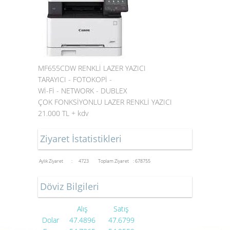
MF655CDW RENKLİ LAZER YAZICI
TARAYICI - FOTOKOPİ -
Wİ-Fİ - NETWORK - DUBLEX
ÇOK FONKSİYONLU LAZER RENKLİ YAZICI
21.000 TL + kdv
Ziyaret İstatistikleri
Aylık Ziyaret : 4723
Toplam Ziyaret : 678755
Döviz Bilgileri
Alış
Satış
Dolar
47.4896
47.6799