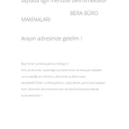
sayfada ilgili menüde belirtilmektedir
BERA BÜRO
MAKİNALARI
Arayın adresinize gelelim !
Boş Toner ve Kartuşlarınızı Atmayın !!
Ofis ya da evde kullandığınız,orijinal toner ve kartuşlar bittikten
sonra atıldığı için ülkemiz yılda binlerce dolar zarar
etmektedir.Toner ve Kartuşlarınızı, çöpe atmak yerine bize satarak
hem ülkemizin ekonomisine hem de kendi bütçenize katkıda
bulunabilirsiniz !