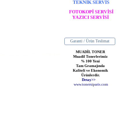
TEKNİK SERVİS
FOTOKOPİ SERVİSİ
YAZICI SERVİSİ
Garanti / Ürün Teslimat
MUADİL TONER
Muadil Tonerlerimiz
% 100 Yeni
Tam Gramajında
Kaliteli ve Ekonomik
Ürünlerdir.
Detay>>
www
.
toner
siparis
.
com