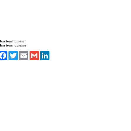
ları toner dolum
ları toner dolumu
ylaş
Facebook
Twitter
Email
Gmail
LinkedIn