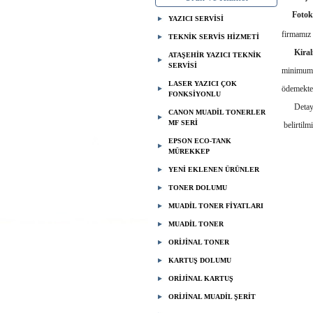
Fotok
YAZICI SERVİSİ
firmamız
TEKNİK SERVİS HİZMETİ
Kiral
ATAŞEHİR YAZICI TEKNİK
SERVİSİ
minimum s
LASER YAZICI ÇOK
ödemektes
FONKSİYONLU
Detaylı b
CANON MUADİL TONERLER
MF SERİ
belirtilmi
EPSON ECO-TANK
MÜREKKEP
Bera
YENİ EKLENEN ÜRÜNLER
TONER DOLUMU
MUADİL TONER FİYATLARI
05
MUADİL TONER
ORİJİNAL TONER
KARTUŞ DOLUMU
ORİJİNAL KARTUŞ
ORİJİNAL MUADİL ŞERİT