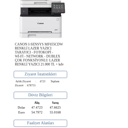
CANON I-SENSYS MF655CDW
RENKLİ LAZER YAZICI
TARAYICI - FOTOKOPİ -
Wİ-Fİ - NETWORK - DUBLEX
ÇOK FONKSİYONLU LAZER
RENKLİ YAZICI 21.000 TL + kdv
Ziyaret İstatistikleri
Aylık Ziyaret : 4723
Toplam
Ziyaret : 678755
Döviz Bilgileri
Alış
Satış
Dolar
47.4723
47.6625
Euro
54.7972
55.0168
Faaliyet Alanları