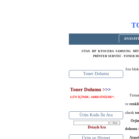
T
ANASAY
UTAX HP KYOCERA SAMSUNG MİT
PRİNTER SERVİSİ - TONER 
Ata blok
Toner Dolumu
Toner Dolumu >
>>
Firmam
GÜN İÇİNDE, ADRESİNİZDE
.
*
ve
renkli
olarak
to
Ürün Kodu İle Ara
Orjin
Detaylı Ara
dolumu
Ataşehi
Ürün ve Hizmet