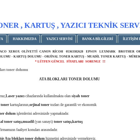
ONER , KARTUŞ , YAZICI TEKNİK SERV
FA
HAKKIMIZDA
YAZICI SERVİSİ
BANKA BİLGİLERİ
İLETİŞİM 
ACO XEROX OLİVETTİ CANON RİCOH 05363382628 EPSON LEXMARK BROTHER 
DOLUMU - KARTUŞ DOLUMU - ORJİNAL TONER KARTUŞ - MUADİL TONER KARTUŞ - MÜREK
* LÜTFEN GÜNCEL FİYATLARI SORUNUZ !!!
ları toner dolumu
ATA BLOKLARI TONER DOLUMU
ız,
Laser yazıcı
cihazlarında kullanılmakta olan
siyah toner
toner
kartuşlarının,
orjinal
toner
tozları ile garantili ve ekonomik
ner dolum
işlemlerini adresinizde yapmaktadır.
al toner satışı,muadil
(yan sanayi)
toner satışı,kartuş
firmamızın faaliyet konuları arasındadır.
r Ata blokları toner dolum
hizmetini adresinizde vermekteyiz.