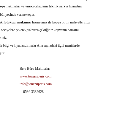
opi
makinaları ve
yazıcı
cihazların
teknik servis
hizmetini
 bünyesinde vermekteyiz.
ık fotokopi makinası
hizmetimiz ile kopya birim maliyetlerinizi
eviyelere çekerek,yalnızca çektiğiniz kopyanın parasını
iniz.
ilgi ve fiyatlandırmalar Ana sayfadaki ilgili menülerde
ştir.
 Büro Makinaları
www.tonersiparis.com
info@tonersiparis.com
36 3382628