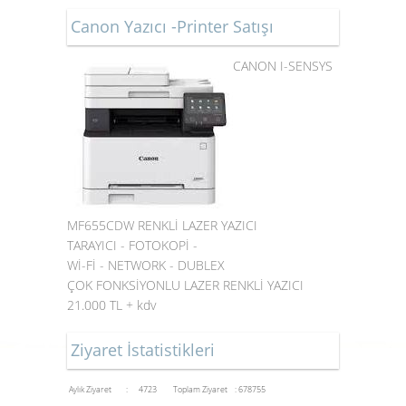
Canon Yazıcı -Printer Satışı
CANON I-SENSYS
MF655CDW RENKLİ LAZER YAZICI
TARAYICI - FOTOKOPİ -
Wİ-Fİ - NETWORK - DUBLEX
ÇOK FONKSİYONLU LAZER RENKLİ YAZICI
21.000 TL + kdv
Ziyaret İstatistikleri
Aylık Ziyaret : 4723
Toplam Ziyaret : 678755