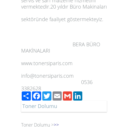
servis ve sarf malzeme hizmetini
vermektedir.20 yıldır Büro Makinaları
sektöründe faaliyet göstermekteyiz.
BERA BÜRO
MAKİNALARI
www.tonersiparis.com
info@tonersiparis.com
0536
3382628
Paylaş
Facebook
Twitter
Email
Gmail
LinkedIn
Toner Dolumu
Toner Dolumu >
>>