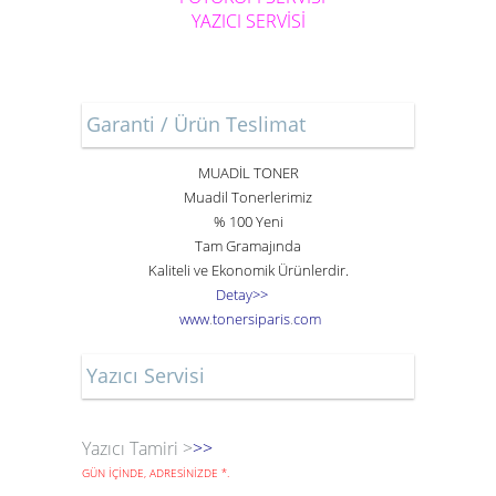
YAZICI SERVİSİ
Garanti / Ürün Teslimat
MUADİL TONER
Muadil Tonerlerimiz
% 100 Yeni
Tam Gramajında
Kaliteli ve Ekonomik Ürünlerdir.
Detay>>
www
.
toner
siparis
.
com
Yazıcı Servisi
Yazıcı Tamiri >
>>
GÜN İÇİNDE, ADRESİNİZDE
*
.