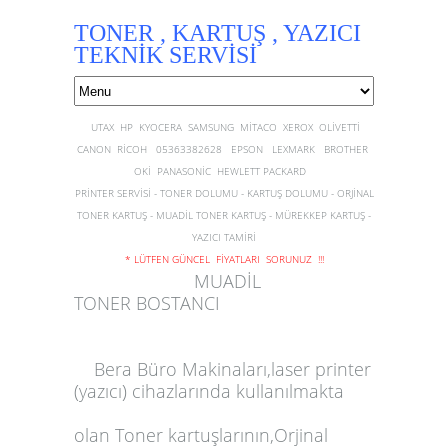
TONER , KARTUŞ , YAZICI
TEKNİK SERVİSİ
UTAX HP KYOCERA SAMSUNG MİTACO XEROX OLİVETTİ
CANON RİCOH 05363382628 EPSON LEXMARK BROTHER
OKİ PANASONİC HEWLETT PACKARD
PRİNTER SERVİSİ - TONER DOLUMU - KARTUŞ DOLUMU - ORJİNAL
TONER KARTUŞ - MUADİL TONER KARTUŞ - MÜREKKEP KARTUŞ -
YAZICI TAMİRİ
* LÜTFEN GÜNCEL FİYATLARI SORUNUZ !!!
MUADİL
TONER BOSTANCI
Bera Büro
Makinaları,laser printer
(yazıcı) cihazlarında kullanılmakta
olan
Toner
kartuşlarının,Orjinal