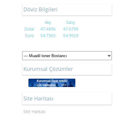
Döviz Bilgileri
Alış
Satış
Dolar
47.4896
47.6799
Euro
54.7365
54.9559
Kurumsal Çözümler
Site Haritası
Site Haritası