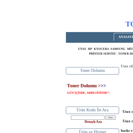
T
ANASAY
UTAX HP KYOCERA SAMSUNG MİT
PRİNTER SERVİSİ - TONER 
Utax cd
Toner Dolumu
Toner Dolumu >
>>
GÜN İÇİNDE, ADRESİNİZDE
.
*
Ürün Kodu İle Ara
Utax cd
Utax cd
Detaylı Ara
baskı v
Ürün ve Hizmet