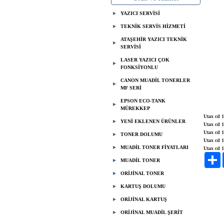
YAZICI SERVİSİ
TEKNİK SERVİS HİZMETİ
BER
ATAŞEHİR YAZICI TEKNİK
SERVİSİ
05
LASER YAZICI ÇOK
FONKSİYONLU
CANON MUADİL TONERLER
MF SERİ
EPSON ECO-TANK
MÜREKKEP
Utax cd 
YENİ EKLENEN ÜRÜNLER
Utax cd 1
Utax cd 1
TONER DOLUMU
Utax cd 1
MUADİL TONER FİYATLARI
Utax cd 1
P
MUADİL TONER
ORİJİNAL TONER
KARTUŞ DOLUMU
ORİJİNAL KARTUŞ
ORİJİNAL MUADİL ŞERİT