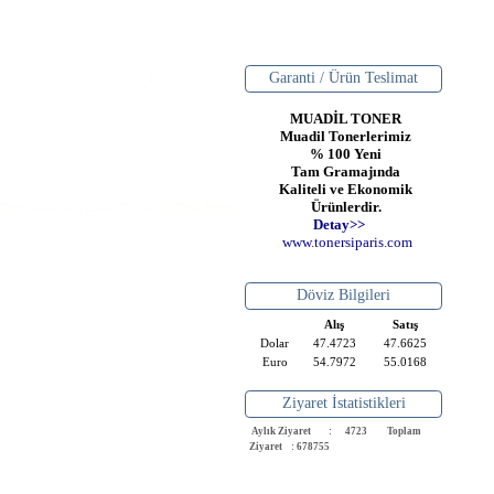
Garanti / Ürün Teslimat
MUADİL TONER
Muadil Tonerlerimiz
% 100 Yeni
Tam Gramajında
Kaliteli ve Ekonomik
Ürünlerdir.
Detay>>
www
.
toner
siparis
.
com
Döviz Bilgileri
Alış
Satış
Dolar
47.4723
47.6625
Euro
54.7972
55.0168
Ziyaret İstatistikleri
Aylık Ziyaret : 4723
Toplam
Ziyaret : 678755