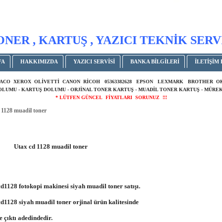
ONER , KARTUŞ , YAZICI TEKNİK SERV
FA
HAKKIMIZDA
YAZICI SERVİSİ
BANKA BİLGİLERİ
İLETİŞİM 
ACO XEROX OLİVETTİ CANON RİCOH 05363382628 EPSON LEXMARK BROTHER 
DOLUMU - KARTUŞ DOLUMU - ORJİNAL TONER KARTUŞ - MUADİL TONER KARTUŞ - MÜREK
* LÜTFEN GÜNCEL FİYATLARI SORUNUZ !!!
 1128 muadil toner
Utax cd 1128 muadil toner
1128 fotokopi makinesi siyah muadil toner satışı.
1128 siyah muadil toner orjinal ürün kalitesinde
e çıktı adedindedir.