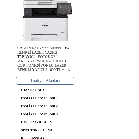
CANON I-SENSYS MF655CDW
RENKLİ LAZER YAZICI
TARAYICI - FOTOKOPİ -
Wİ-Fİ - NETWORK - DUBLEX
ÇOK FONKSİYONLU LAZER
RENKLİ YAZICI 21.000 TL + kdv
Faaliyet Alanları
UTAX SAYFALARI
FAALİYET SAYFALARI 1
FAALİYET SAYFALARI 2
FAALİYET SAYFALARI 3
LASER YAZICI ALIMI
SPOT TONER ALIMI
REFERANSLAR