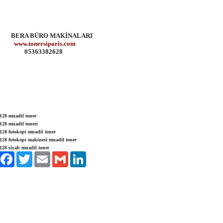
A BÜRO MAKİNALARI
www.tonersiparis.com
363382628
1128 muadil toner
128 muadil toneri
128 fotokopi muadil toner
128 fotokopi makinesi muadil toner
128 siyah muadil toner
aylaş
Facebook
Twitter
Email
Gmail
LinkedIn