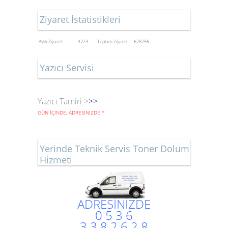
Ziyaret İstatistikleri
Aylık Ziyaret : 4723
Toplam Ziyaret : 678755
Yazıcı Servisi
Yazıcı Tamiri >
>>
GÜN İÇİNDE, ADRESİNİZDE
*
.
Yerinde Teknik Servis Toner Dolum
Hizmeti
ADRESİNİZDE
0 5 3 6
3 3 8 2 6 2 8