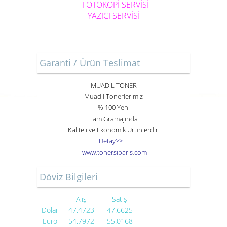
FOTOKOPİ SERVİSİ
YAZICI SERVİSİ
Garanti / Ürün Teslimat
MUADİL TONER
Muadil Tonerlerimiz
% 100 Yeni
Tam Gramajında
Kaliteli ve Ekonomik Ürünlerdir.
Detay>>
www
.
toner
siparis
.
com
Döviz Bilgileri
Alış
Satış
Dolar
47.4723
47.6625
Euro
54.7972
55.0168