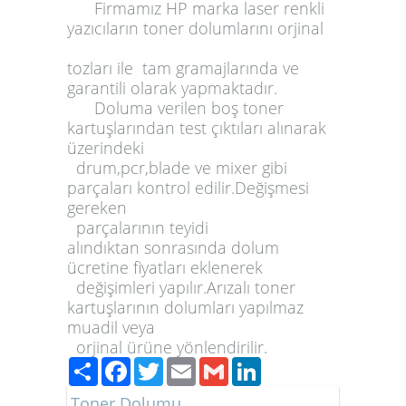
Firmamız
HP
marka laser renkli
yazıcıların toner dolumlarını orjinal
tozları ile tam gramajlarında ve
garantili olarak yapmaktadır.
Doluma
verilen boş
toner
kartuşlarından test çıktıları alınarak
üzerindeki
drum,pcr,blade ve mixer gibi
parçaları kontrol edilir.Değişmesi
gereken
parçalarının teyidi
alındıktan sonrasında dolum
ücretine fiyatları eklenerek
değişimleri yapılır.Arızalı toner
kartuşlarının dolumları yapılmaz
muadil veya
orjinal ürüne yönlendirilir.
Paylaş
Facebook
Twitter
Email
Gmail
LinkedIn
Toner Dolumu