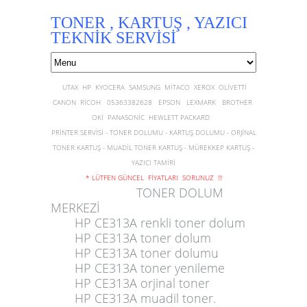
TONER , KARTUŞ , YAZICI
TEKNİK SERVİSİ
UTAX HP KYOCERA SAMSUNG MİTACO XEROX OLİVETTİ
CANON RİCOH 05363382628 EPSON LEXMARK BROTHER
OKİ PANASONİC HEWLETT PACKARD
PRİNTER SERVİSİ - TONER DOLUMU - KARTUŞ DOLUMU - ORJİNAL
TONER KARTUŞ - MUADİL TONER KARTUŞ - MÜREKKEP KARTUŞ -
YAZICI TAMİRİ
* LÜTFEN GÜNCEL FİYATLARI SORUNUZ !!!
TONER DOLUM
MERKEZİ
HP CE313A renkli toner dolum
HP CE313A toner dolum
HP CE313A toner dolumu
HP CE313A toner yenileme
HP CE313A orjinal toner
HP CE313A
muadil toner.