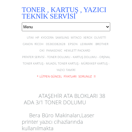
TONER , KARTUŞ , YAZICI
TEKNİK SERVİSİ
UTAX HP KYOCERA SAMSUNG MİTACO XEROX OLİVETTİ
CANON RİCOH 05363382628 EPSON LEXMARK BROTHER
OKİ PANASONİC HEWLETT PACKARD
PRİNTER SERVİSİ - TONER DOLUMU - KARTUŞ DOLUMU - ORJİNAL
TONER KARTUŞ - MUADİL TONER KARTUŞ - MÜREKKEP KARTUŞ -
YAZICI TAMİRİ
* LÜTFEN GÜNCEL FİYATLARI SORUNUZ !!!
ATAŞEHİR ATA BLOKLARI 38
ADA 3/1 TONER DOLUMU
Bera
Büro
Makinaları
,
Laser
printer yazıcı
cihazlarında
kullanılmakta