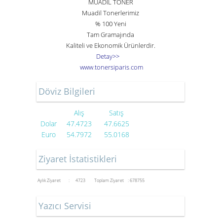
MUADİL TONER
Muadil Tonerlerimiz
% 100 Yeni
Tam Gramajında
Kaliteli ve Ekonomik Ürünlerdir.
Detay>>
www
.
toner
siparis
.
com
Döviz Bilgileri
Alış
Satış
Dolar
47.4723
47.6625
Euro
54.7972
55.0168
Ziyaret İstatistikleri
Aylık Ziyaret : 4723
Toplam Ziyaret : 678755
Yazıcı Servisi