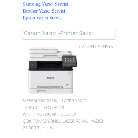
Samsung Yazıcı Servisi
Brother Yazıcı Servisi
Epson Yazıcı Servisi
Canon Yazıcı -Printer Satışı
CANON I-SENSYS
MF655CDW RENKLİ LAZER YAZICI
TARAYICI - FOTOKOPİ -
Wİ-Fİ - NETWORK - DUBLEX
ÇOK FONKSİYONLU LAZER RENKLİ YAZICI
21.000 TL + kdv