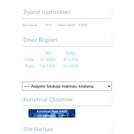
Ziyaret İstatistikleri
Aylık Ziyaret : 4723
Toplam Ziyaret : 678755
Döviz Bilgileri
Alış
Satış
Dolar
47.4896
47.6799
Euro
54.7365
54.9559
Kurumsal Çözümler
Site Haritası