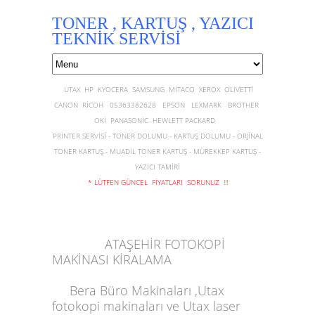
TONER , KARTUŞ , YAZICI
TEKNİK SERVİSİ
UTAX HP KYOCERA SAMSUNG MİTACO XEROX OLİVETTİ
CANON RİCOH 05363382628 EPSON LEXMARK BROTHER
OKİ PANASONİC HEWLETT PACKARD
PRİNTER SERVİSİ - TONER DOLUMU - KARTUŞ DOLUMU - ORJİNAL
TONER KARTUŞ - MUADİL TONER KARTUŞ - MÜREKKEP KARTUŞ -
YAZICI TAMİRİ
* LÜTFEN GÜNCEL FİYATLARI SORUNUZ !!!
ATAŞEHİR FOTOKOPİ
MAKİNASI KİRALAMA
Bera Büro Makinaları
,
Utax
fotokopi makinaları
ve
Utax laser