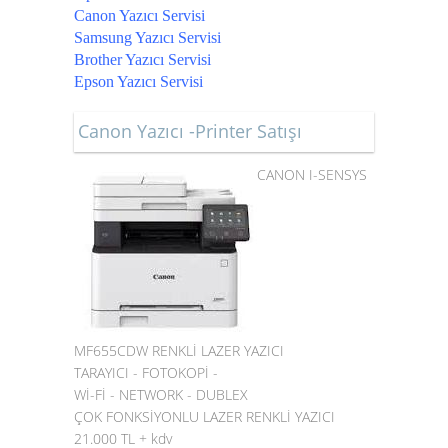
Canon Yazıcı Servisi
Samsung Yazıcı Servisi
Brother Yazıcı Servisi
Epson Yazıcı Servisi
Canon Yazıcı -Printer Satışı
CANON I-SENSYS
MF655CDW RENKLİ LAZER YAZICI
TARAYICI - FOTOKOPİ -
Wİ-Fİ - NETWORK - DUBLEX
ÇOK FONKSİYONLU LAZER RENKLİ YAZICI
21.000 TL + kdv