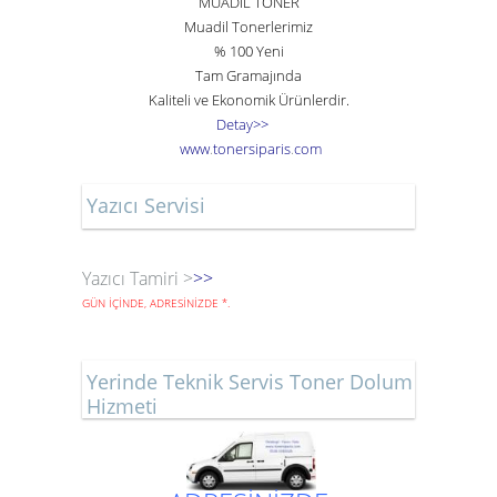
MUADİL TONER
Muadil Tonerlerimiz
% 100 Yeni
Tam Gramajında
Kaliteli ve Ekonomik Ürünlerdir.
Detay>>
www
.
toner
siparis
.
com
Yazıcı Servisi
Yazıcı Tamiri >
>>
GÜN İÇİNDE, ADRESİNİZDE
*
.
Yerinde Teknik Servis Toner Dolum
Hizmeti