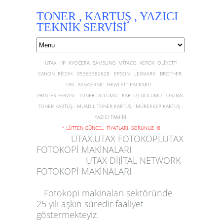
TONER , KARTUŞ , YAZICI
TEKNİK SERVİSİ
UTAX HP KYOCERA SAMSUNG MİTACO XEROX OLİVETTİ
CANON RİCOH 05363382628 EPSON LEXMARK BROTHER
OKİ PANASONİC HEWLETT PACKARD
PRİNTER SERVİSİ - TONER DOLUMU - KARTUŞ DOLUMU - ORJİNAL
TONER KARTUŞ - MUADİL TONER KARTUŞ - MÜREKKEP KARTUŞ -
YAZICI TAMİRİ
* LÜTFEN GÜNCEL FİYATLARI SORUNUZ !!!
UTAX,UTAX FOTOKOPİ,UTAX
FOTOKOPİ MAKİNALARI
UTAX DİJİTAL NETWORK
FOTOKOPİ MAKİNALARI
Fotokopi makinaları sektöründe
25 yılı aşkın süredir faaliyet
göstermekteyiz.