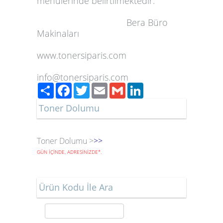
menülerinde belirtilmektedir.
Bera Büro
Makinaları
www.tonersiparis.com
info@tonersiparis.com
Paylaş
Facebook
Twitter
Email
Gmail
LinkedIn
Toner Dolumu
Toner Dolumu >
>>
GÜN İÇİNDE, ADRESİNİZDE
*
.
Ürün Kodu İle Ara