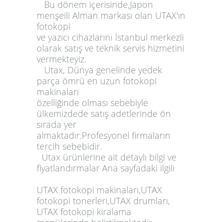
Bu dönem içerisinde,Japon
menşeili Alman markası olan
UTAX
'ın
fotokopi
ve
yazıcı
cihazlarını İstanbul merkezli
olarak
satış
ve teknik
servis
hizmetini
vermekteyiz.
Utax
, Dünya genelinde yedek
parça ömrü en uzun
fotokopi
makinaları
özelliğinde olması sebebiyle
ülkemizdede satış adetlerinde ön
sırada yer
almaktadır.Profesyonel firmaların
tercih sebebidir.
Utax
ürünlerine ait detaylı bilgi ve
fiyatlandırmalar Ana sayfadaki ilgili
UTAX fotokopi makinaları,UTAX
fotokopi tonerleri,UTAX drumları,
UTAX fotokopi kiralama