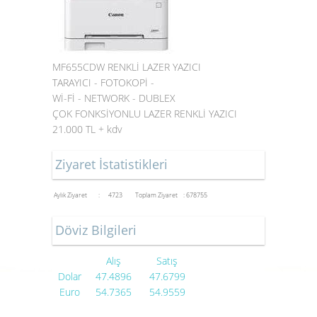
MF655CDW RENKLİ LAZER YAZICI
TARAYICI - FOTOKOPİ -
Wİ-Fİ - NETWORK - DUBLEX
ÇOK FONKSİYONLU LAZER RENKLİ YAZICI
21.000 TL + kdv
Ziyaret İstatistikleri
Aylık Ziyaret : 4723
Toplam Ziyaret : 678755
Döviz Bilgileri
Alış
Satış
Dolar
47.4896
47.6799
Euro
54.7365
54.9559